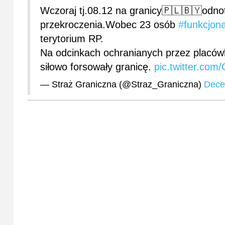
Wczoraj tj.08.12 na granicy🇵🇱🇧🇾odno
przekroczenia.Wobec 23 osób
#funkcjon
terytorium RP.
Na odcinkach ochranianych przez placów
siłowo forsowały granicę.
pic.twitter.co
— Straż Graniczna (@Straz_Graniczna)
Dece