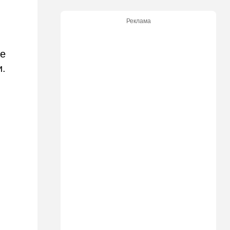
Димоны: его друзья стали
подозреваемыми
Реклама
15:13
В мире
Генерал с говорящим
ые
именем предположительно
погиб при взрыве в
и.
ресторане в Москве
15:00
Культура
Звездное лето и водные
драконы в Израиле: куда
сходить с детьми на
каникулах
14:49
Стиль жизни
Спор, которому нет конца:
кто умнее - кошки или
собаки? Ученые дали ответ
14:41
Ближний Восток
Россия и Китай усиливают
поддержку Ирана: война с