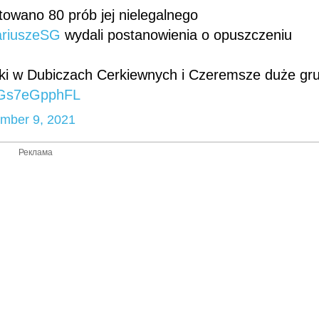
towano 80 prób jej nielegalnego
ariuszeSG
wydali postanowienia o opuszczeniu
ki w Dubiczach Cerkiewnych i Czeremsze duże gr
m/Gs7eGpphFL
mber 9, 2021
Реклама