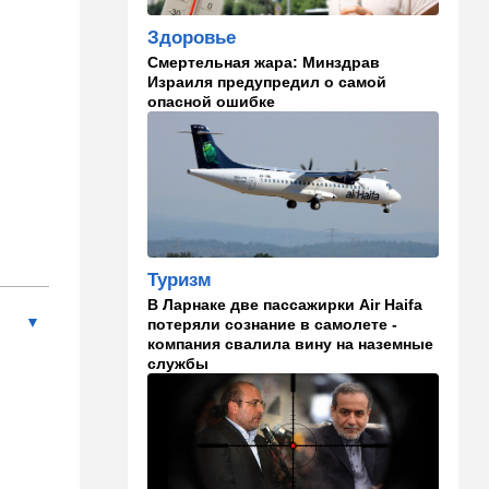
09:57
Технологии
Здоровье
Важнейший совет
экспертов: это может спасти
Смертельная жара: Минздрав
вас и вашу семью от
Израиля предупредил о самой
стремительно
опасной ошибке
распространяющейся
угрозы
09:49
Мнения
Найдено некоторое решение
09:46
Новости Украины
Туризм
605 дронов за ночь: в
Ярославле горит НПЗ,
В Ларнаке две пассажирки Air Haifa
пожары в Тверской и
потеряли сознание в самолете -
Курской областях
компания свалила вину на наземные
службы
09:15
В мире
Муравейник без самцов и
рабочих: ученые нашли
"общество одних королев"