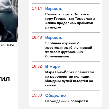
17:14
Израиль
Снимали порт в Эйлате и
гору Герцль: так Тамерлан и
Алина продались иранской
разведке
16:48
Израиль
Злобный охранник:
 YouTube
арестован араб, лупивший
железом футбольных
болельщиков
16:32
В мире
Мэра Нью-Йорка освистали
на мероприятии полиции:
тил
Мамдани пулей вылетел со
сцены
.
15:30
Общество
Неожиданный поворот в
деле пропавшего парня из