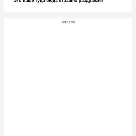
"Это ваше туда-сюда страшно раздражает"
Реклама