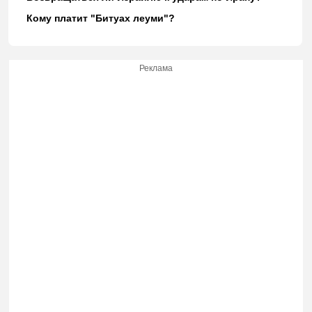
Кому платит "Битуах леуми"?
Реклама