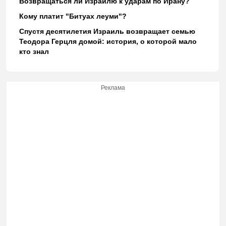
Возвращаться ли Израилю к ударам по Ирану?
Кому платит "Битуах леуми"?
Спустя десятилетия Израиль возвращает семью
Теодора Герцля домой: история, о которой мало
кто знал
Реклама