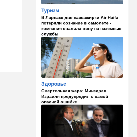
Туризм
13:47
Ближний Восток
В Ларнаке две пассажирки Air Haifa
Турция все ближе подходит
потеряли сознание в самолете -
к опасной черте в
компания свалила вину на наземные
отношениях с Израилем:
службы
провокационное заявление
13:45
В мире
Помидоры научились
предупреждать соседей об
опасном вирусе
13:22
Стиль жизни
Здоровье
Что действительно помогает
Смертельная жара: Минздрав
пережить израильскую
Израиля предупредил о самой
жару, а что является мифом.
опасной ошибке
Разбираемся
12:52
Израиль
США суют Израилю палки в
колеса после гибели
военных в Ливане