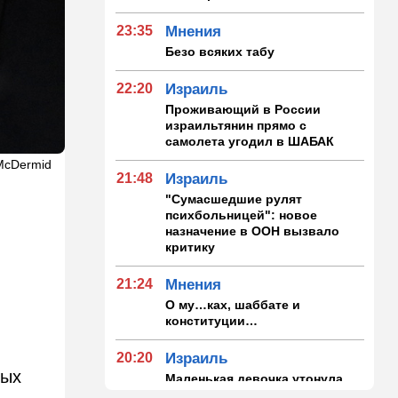
23:35
Мнения
Безо всяких табу
22:20
Израиль
Проживающий в России
израильтянин прямо с
самолета угодил в ШАБАК
 McDermid
21:48
Израиль
"Сумасшедшие рулят
психбольницей": новое
назначение в ООН вызвало
критику
21:24
Мнения
О му…ках, шаббате и
конституции…
20:20
Израиль
ных
Маленькая девочка утонула
в Ашкелоне