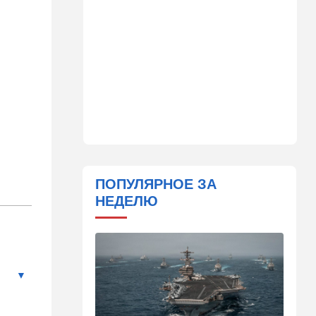
сцены
15:30
Общество
Неожиданный поворот в
деле пропавшего парня из
Димоны: его друзья стали
подозреваемыми
15:13
В мире
Генерал с говорящим
именем предположительно
погиб при взрыве в
ресторане в Москве
ПОПУЛЯРНОЕ ЗА
НЕДЕЛЮ
15:00
Культура
Звездное лето и водные
драконы в Израиле: куда
сходить с детьми на
каникулах
14:49
Стиль жизни
Спор, которому нет конца: