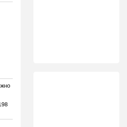
автобусов и поездов
17:48
Здоровье
Впервые в этом году:
пенсионер скончался из-за
укуса комара
17:14
Израиль
Снимали порт в Эйлате и
гору Герцль: так Тамерлан и
Алина продались иранской
разведке
16:48
Израиль
Злобный охранник:
ожно
арестован араб, лупивший
железом футбольных
болельщиков
198
16:32
В мире
Мэра Нью-Йорка освистали
на мероприятии полиции:
Мамдани пулей вылетел со