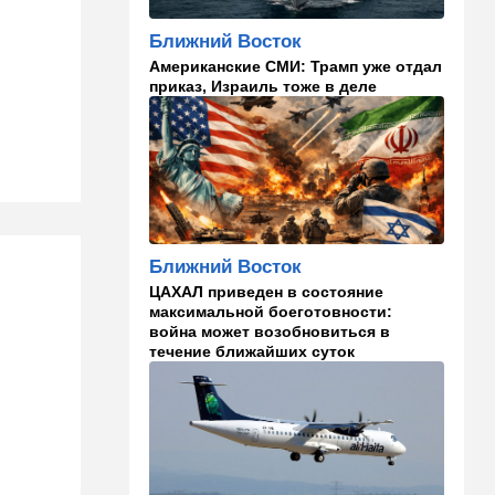
кто умнее - кошки или
собаки? Ученые дали ответ
Ближний Восток
Американские СМИ: Трамп уже отдал
14:41
Ближний Восток
приказ, Израиль тоже в деле
Россия и Китай усиливают
поддержку Ирана: война с
США меняет баланс сил
14:18
Мнения
"Это ваше туда-сюда
страшно раздражает"
Ближний Восток
14:06
Транспорт
ЦАХАЛ приведен в состояние
Что изменилось в аэропорту
максимальной боеготовности:
Бен-Гурион после войны:
война может возобновиться в
новые правила,
течение ближайших суток
безопасность и советы
пассажирам
13:58
Здоровье
Какие продукты помогают
легче переносить стресс:
что выяснили ученые