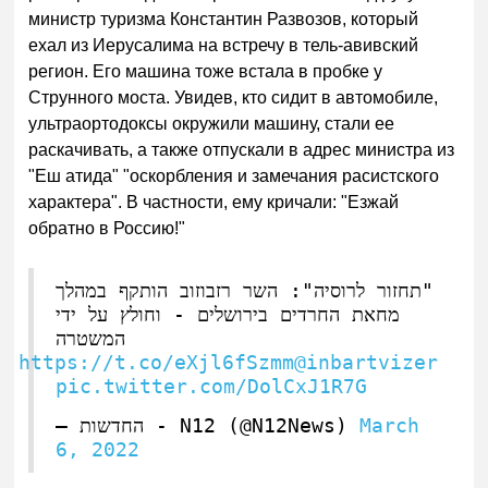
министр туризма Константин Развозов, который
ехал из Иерусалима на встречу в тель-авивский
регион. Его машина тоже встала в пробке у
Струнного моста. Увидев, кто сидит в автомобиле,
ультраортодоксы окружили машину, стали ее
раскачивать, а также отпускали в адрес министра из
"Еш атида" "оскорбления и замечания расистского
характера". В частности, ему кричали: "Езжай
обратно в Россию!"
"תחזור לרוסיה": השר רזבוזוב הותקף במהלך
מחאת החרדים בירושלים - וחולץ על ידי
המשטרה
https://t.co/eXjl6fSzmm
@inbartvizer
pic.twitter.com/DolCxJ1R7G
— החדשות - N12 (@N12News)
March
6, 2022