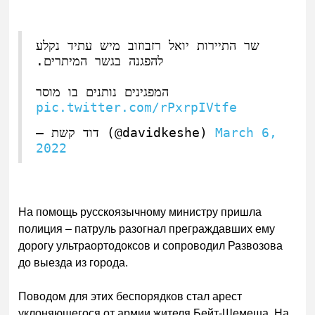
שר התיירות יואל רזבוזוב מיש עתיד נקלע
להפגנה בגשר המיתרים.
המפגינים נותנים בו מוסר
pic.twitter.com/rPxrpIVtfe
— דוד קשת (@davidkeshe)
March 6,
2022
На помощь русскоязычному министру пришла
полиция – патруль разогнал преграждавших ему
дорогу ультраортодоксов и сопроводил Развозова
до выезда из города.
Поводом для этих беспорядков стал арест
уклоняющегося от армии жителя Бейт-Шемеша. На