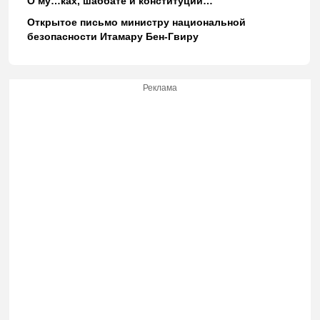
О му…ках, шаббате и конституции…
Открытое письмо министру национальной
безопасности Итамару Бен-Гвиру
Реклама