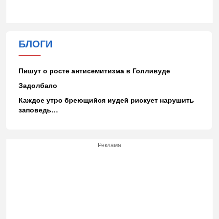
БЛОГИ
Пишут о росте антисемитизма в Голливуде
Задолбало
Каждое утро бреющийся иудей рискует нарушить
заповедь…
Реклама