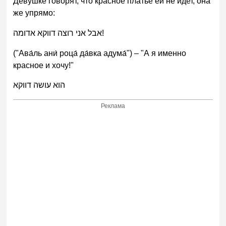
Девушке говорят, что красное платье ей не идет, она
же упрямо:
אבל אני רוצה דווקא אדומה!
("Ава́ль ани́ роца́ да́вка адума́") – "А я именно
красное и хочу!"
הוא עושה דווקא
Реклама