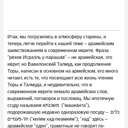
Итак, мы погрузились в атмосферу старины, и
теперь легче перейти к нашей теме – арамейским
заимствованиям в современном иврите. Фраза
"ре́хев Исраэ́ль у-параша́в" – не арамейская, это
иврит, но Вавилонский Талмуд, как продолжение
Торы, написан в основном на армейском, его много
читают, есть те, что посвящают всю жизнь чтению
Торы и Талмуда, и неудивительно, что в
современном иврите немало арамейских слов,
выражений, поговорок и пословиц. Мы ипотечную
ссуду называем משכנתא ("машка́нта"),
подорожавшую недавно одноразовую посуду – כלים
חד-פעמיים ("кели́м хад-пеамии́м"); "хад" здесь –
арамейское "один", грамотные не говорят по-