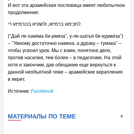
И вот эта арамейская пословица имеет любопытное
продолжение:
לחכימא ברמיזא, ולשטיא בכורמיזא די
("Дай ле-хаки́ма би-рми́за", у-ле-ша́тья бе-курми́за")
– "Умному достаточно намека, а дураку – тумака" –
чтобы усвоил урок. Мы с вами, понятное дело,
против насилия, тем более – в педагогике. На этой
ноте и закончим, дав обещание еще вернуться к
данной необъятной теме – арамейские вкрапления
в иврит.
Источник:
Facebook
МАТЕРИАЛЫ ПО ТЕМЕ