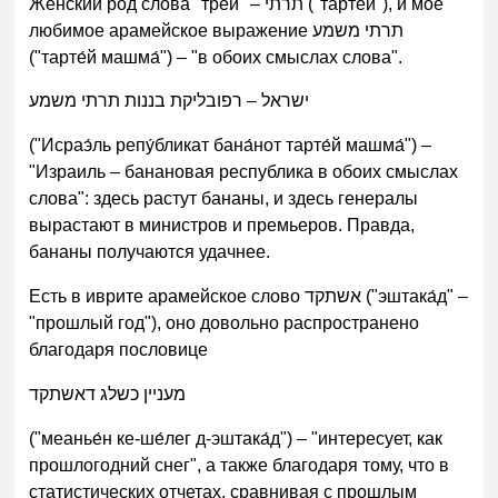
Женский род слова "трей" – תרתי ("тарте́й"), и мое
любимое арамейское выражение תרתי משמע
("тарте́й машма́") – "в обоих смыслах слова".
ישראל – רפובליקת בננות תרתי משמע
("Исраэ́ль репу́бликат бана́нот тарте́й машма́") –
"Израиль – банановая республика в обоих смыслах
слова": здесь растут бананы, и здесь генералы
вырастают в министров и премьеров. Правда,
бананы получаются удачнее.
Есть в иврите арамейское слово אשתקד ("эштака́д" –
"прошлый год"), оно довольно распространено
благодаря пословице
מעניין כשלג דאשתקד
("меанье́н ке-ше́лег д-эштака́д") – "интересует, как
прошлогодний снег", а также благодаря тому, что в
статистических отчетах, сравнивая с прошлым