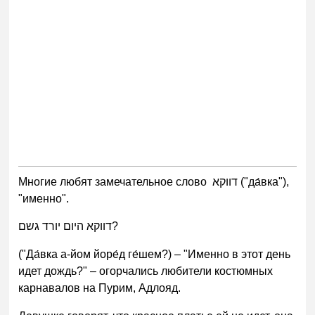
Многие любят замечательное слово דווקא ("да́вка"),
"именно".
דווקא היום יורד גשם?
("Да́вка а-йом йоре́д ге́шем?) – "Именно в этот день
идет дождь?" – огорчались любители костюмных
карнавалов на Пурим, Адлояд.