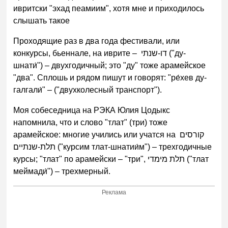
ивритски "эхад пеамиим", хотя мне и приходилось
слышать такое
Проходящие раз в два года фестивали, или
конкурсы, бьеннале, на иврите – דו-שנתי ("ду-
шнати́") – двухгодичный; это "ду" тоже арамейское
"два". Сплошь и рядом пишут и говорят: "ре́хев ду-
галгали́" – ("двухколесный транспорт").
Моя собеседница на РЭКА Юлия Цодыкс
напомнила, что и слово "тлат" (три) тоже
арамейское: многие учились или учатся на קורסים
תלת-שנתיים ("курсим тлат-шнатии́м") – трехгодичные
курсы; "тлат" по арамейски – "три", תלת מימדי ("тлат
меймади́") – трехмерный.
Реклама