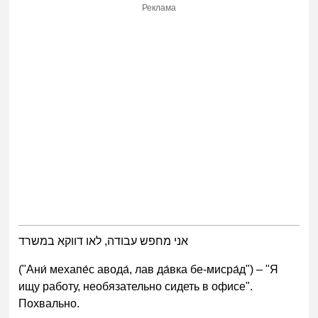
Реклама
אני מחפש עבודה, לאו דווקא במשרד
("Ани́ мехапе́с авода́, лав да́вка бе-мисра́д") – "Я
ищу работу, необязательно сидеть в офисе".
Похвально.