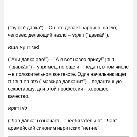
("hу осе́ да́вка") – Он это делает нарочно, назло;
человек, делающий назло – דווקאי ("давка́й").
אני דווקא אבוא!
("Ани́ да́вка аво́!") – "А я вот назло приду!" דווקן
("давка́н") – упрямец, но еще и – педант, в том числе
– в положительном контексте. Один начальник ищет
מזכירה דווקנית ("мазкира́ давкани́т") – педантичную
секретаршу; для этой профессии – хорошее
качество.
לאו דווקא
("Лав да́вка") означает – "необязательно". "Лав" –
арамейский синоним ивритских "нет-не".