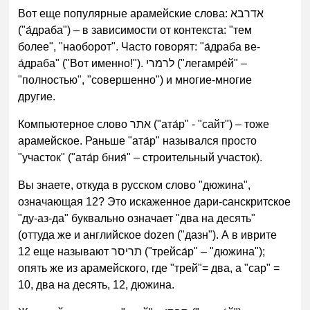
Вот еще популярные арамейские слова: אדרבא
("а́драба") – в зависимости от контекста: "тем
более", "наоборот". Часто говорят: "а́драба ве-
а́драба" ("Вот именно!"). לרמרי ("легамре́й" –
"полностью", "совершенно") и многие-многие
другие.
Компьютерное слово אתר ("ата́р" - "сайт") – тоже
арамейское. Раньше "ата́р" назывался просто
"участок" ("ата́р бния́" – строительный участок).
Вы знаете, откуда в русском слово "дюжина",
означающая 12? Это искаженное дари-санскритское
"ду-аз-да" буквально означает "два на десять"
(оттуда же и английское dozen ("дазн"). А в иврите
12 еще называют תריסר ("трейса́р" – "дюжина");
опять же из арамейского, где "трей"= два, а "сар" =
10, два на десять, 12, дюжина.