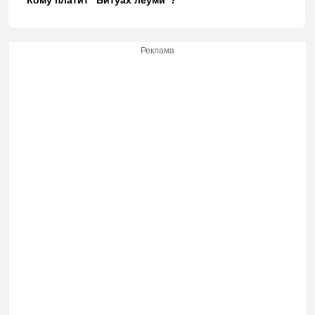
Кому платит "Битуах леуми"?
Реклама