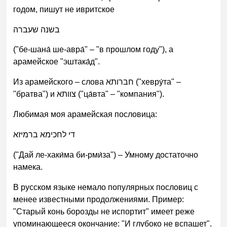
годом, пишут не ивритское
בשנה שעברה
("бе-шана́ ше-авра́" – "в прошлом году"), а
арамейское "эштака́д".
Из арамейского – слова חברותא ("хевру́та" –
"братва") и צוותא ("ца́вта" – "компания").
Любимая моя арамейская пословица:
די לחכימא ברמיזא
("Дай ле-хаки́ма би-рми́за") – Умному достаточно
намека.
В русском языке немало популярных пословиц с
менее известными продолжениями. Пример:
"Старый конь борозды не испортит" имеет реже
упоминающееся окончание: "И глубоко не вспашет".