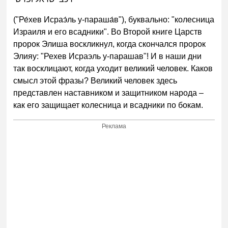
("Ре́хев Исраэ́ль у-параша́в"), буквально: "колесница
Израиля и его всадники". Во Второй книге Царств
пророк Элиша воскликнул, когда скончался пророк
Элияу: "Рехев Исраэль у-парашав"! И в наши дни
так восклицают, когда уходит великий человек. Каков
смысл этой фразы? Великий человек здесь
представлен наставником и защитником народа –
как его защищает колесница и всадники по бокам.
Реклама