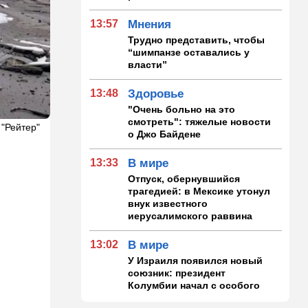
13:57
Мнения
Трудно представить, чтобы
“шимпанзе оставались у
власти”
13:48
Здоровье
"Очень больно на это
смотреть": тяжелые новости
 "Рейтер"
о Джо Байдене
13:33
В мире
Отпуск, обернувшийся
трагедией: в Мексике утонул
внук известного
иерусалимского раввина
13:02
В мире
У Израиля появился новый
союзник: президент
Колумбии начал с особого
жеста