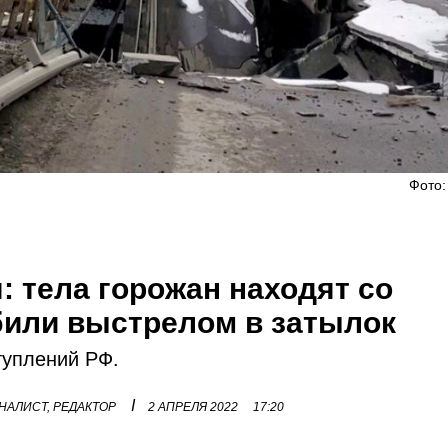
Фото:
: тела горожан находят со
били выстрелом в затылок
туплений РФ.
I
НАЛИСТ, РЕДАКТОР
2 АПРЕЛЯ 2022
17:20