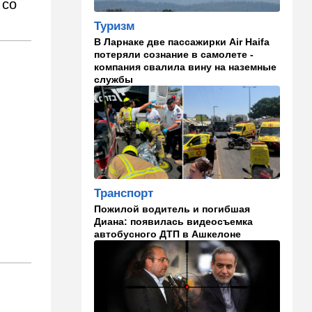
 со
раскошелиться. И как от
этого защититься
Туризм
В Ларнаке две пассажирки Air Haifa
07:56
Спорт
потеряли сознание в самолете -
Брат известного иранского
компания свалила вину на наземные
спортсмена обратился к
службы
Трампу с отчаянной
просьбой
07:20
Ближний Восток
Американская блокада
парализовала экспорт
иранской нефти
Транспорт
06:45
Здоровье
Пожилой водитель и погибшая
Всего 15 минут сна могут
Диана: появилась видеосъемка
изменить здоровье:
автобусного ДТП в Ашкелоне
результаты нового
исследования
02:30
Израиль
Погода в Израиле на
неделю: жаркие деньки