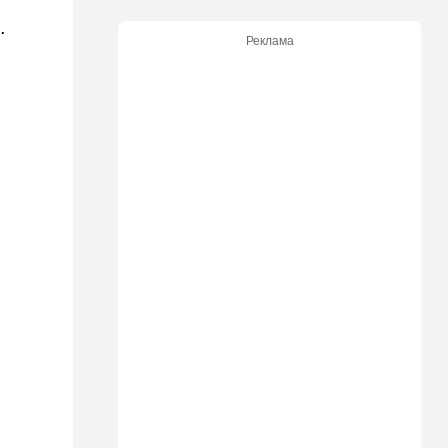
.
12:43
Общество
Реклама
Социализм поднимает
голову в США
12:42
Израиль
До основанья, а затем:
Израиль начинает
восстанавливать Сектор
Газа
12:14
В мире
Reuters вслед за
американскими СМИ
комментирует ключевой
вопрос по войне с Ираном
12:05
Ближний Восток
США начали вывод сил из
Эрбиля: что происходит на
одной из ключевых баз