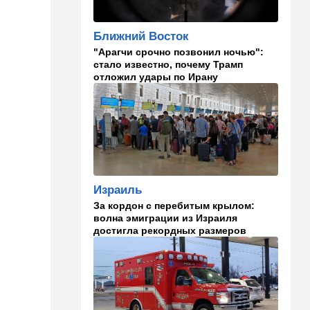
00:01
Ближний Восток
Ближний Восток
Треугольник будет выпит:
"Арагчи срочно позвонил ночью":
"исламский НАТО" угрожает
стало известно, почему Трамп
расширением и
отложил удары по Ирану
международной изоляцией
Израиля
23:58
Мнения
Каждое утро бреющийся
иудей рискует нарушить
заповедь…
Израиль
23:36
В мире
За кордон с перебитым крылом:
Филиппины: израильтянин
волна эмиграции из Израиля
подрался с "суперменом"-
достигла рекордных размеров
антисемитом из-за Гитлера,
оба в полиции. ВИДЕО
23:03
Ближний Восток
Попутал берега Ормузского
пролива: Иран ужесточает