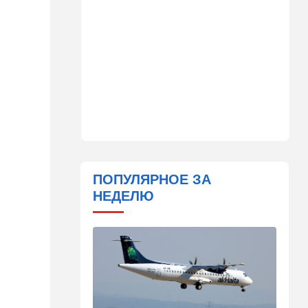
помогла хорошенько
раскачать премьерское
кресло
09:48
Мнения
Задолбало
09:14
В мире
"Не показывайте, что вы из
Израиля": МИД выступил с
экстренным
предупреждением
ПОПУЛЯРНОЕ ЗА
08:49
Новости Украины
НЕДЕЛЮ
Россия устроила страшную
ночь Одессе и Харькову:
кадры последствий
08:45
Деньги
Как торговые сети
манипулируют вами,
заставляя вас