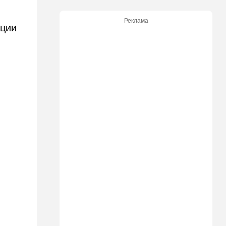
международной изоляцией
Израиля
Реклама
ации
23:58
Мнения
Каждое утро бреющийся
иудей рискует нарушить
заповедь…
23:36
В мире
Филиппины: израильтянин
подрался с "суперменом"-
антисемитом из-за Гитлера,
оба в полиции. ВИДЕО
23:03
Ближний Восток
Попутал берега Ормузского
пролива: Иран ужесточает
требования
21:40
Мнения
Совет мира начинает
военное развертывание в
Газе