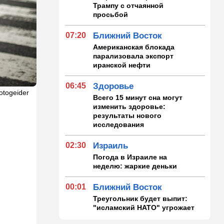
Трампу с отчаянной
просьбой
07:20
Ближний Восток
Американская блокада
парализовала экспорт
иранской нефти
06:45
Здоровье
otogeider
Всего 15 минут сна могут
изменить здоровье:
результаты нового
исследования
02:30
Израиль
Погода в Израиле на
неделю: жаркие деньки
00:01
Ближний Восток
Треугольник будет выпит:
"исламский НАТО" угрожает
расширением и