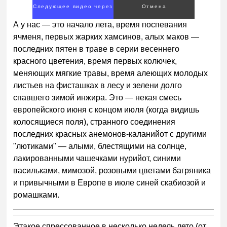
Следующее видео через
Отмена
1
А у нас — это начало лета, время поспевания
ячменя, первых жарких хамсинов, алых маков —
последних пятен в траве в серии весеннего
красного цветения, время первых колючек,
меняющих мягкие травы, время алеющих молодых
листьев на фисташках в лесу и зелени долго
спавшего зимой инжира. Это — некая смесь
европейского июня с концом июля (когда видишь
колосящиеся поля), странного соединения
последних красных анемонов-каланийот с другими
"лютиками" — алыми, блестящими на солнце,
лакированными чашечками нурийот, синими
васильками, мимозой, розовыми цветами багряника
и привычными в Европе в июле синей скабиозой и
ромашками.
Этакое спрессованное в несколько недель лето (от