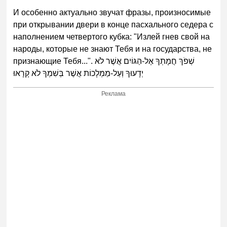
И особенно актуально звучат фразы, произносимые
при открывании двери в конце пасхального седера с
наполнением четвертого кубка: "Излей гнев свой на
народы, которые не знают Тебя и на государства, не
признающие Тебя...". שְׁפֹךְ חֲמָתְךָ אֶל-הַגּוֹיִם אֲשֶׁר לֹא
יְדָעוּךָ וְעַל-מַמְלָכוֹת אֲשֶׁר בְּשִׁמְךָ לֹא קָרָאוּ
Реклама