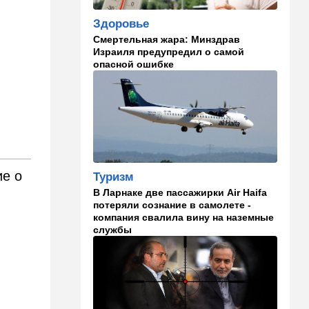
становится все страннее
Здоровье
Смертельная жара: Минздрав
14:37
В мире
Израиля предупредил о самой
Теперь и Куба заговорила о
опасной ошибке
геноциде, но Израиль в
данном случае ни при чем
14:18
Мнения
Почему этот поступок
смелый?
14:15
Здоровье
ие о
Туризм
Альцгеймер начинается не
В Ларнаке две пассажирки Air Haifa
там, где думали: ученые
потеряли сознание в самолете -
нашли возможный источник
компания свалила вину на наземные
болезни
службы
14:13
В мире
Палестинская
администрация проиграла
очередную судебную битву
в США