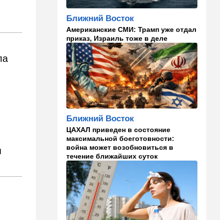
главаря ХАМАСа:
"Поддержим любое
Ближний Восток
решение"
Американские СМИ: Трамп уже отдал
приказ, Израиль тоже в деле
15:54
Ближний Восток
Расследование инцидента у
ла
деревни Тель: ошибки
армии и героизм бойцов
15:36
В мире
Еще одно громкое
покушение в РФ:
Ближний Восток
производитель "Упырей" - в
реанимации
ЦАХАЛ приведен в состояние
максимальной боеготовности:
война может возобновиться в
я
15:10
Здоровье
течение ближайших суток
Кишечник - второй мозг
человека и дирижер
иммунной системы
14:45
Ближний Восток
Даже Пезешкиан психанул:
загадка Моджтабы Хаменеи