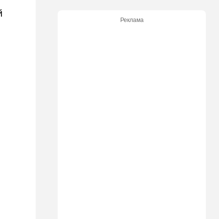
й
21:05
В мире
Реклама
Грузия во тьме: столица
страны парализована
20:54
Израиль
Замир побывал в Газе и
сделал заявления, которые
не понравятся в Вашингтоне
20:20
В мире
В Москве после взрыва в
ресторане Balzi Rossi тайно
похоронили генерала
20:00
Израиль
Полиция открыла огонь по
палестинской машине,
которая устроила опасные
ралли возле Мицпе-Иерихо
19:25
Ближний Восток