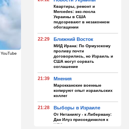
Квартиры, ремонт и
Mercedes: экс-посла
Украины в США
подозревают в незаконном
обогащении
22:29
Ближний Восток
МИД Ирана: По Ормузскому
проливу почти
 YouTube
договорились, но Израиль и
США могут сорвать
соглашение
21:39
Мнения
Марокканские военные
копируют опыт израильских
коллег
21:28
Выборы в Израиле
От Нетаниягу - к Либерману:
Дан Илуз присоединился к
НДИ