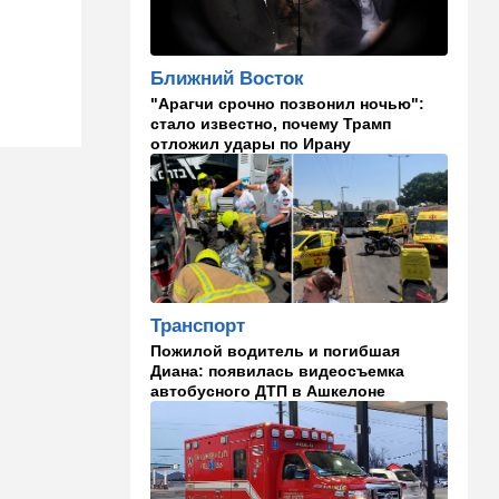
на Израиль, рассердив
генконсула
Ближний Восток
22:52
В мире
"Арагчи срочно позвонил ночью":
И грянул Грэм: Сенат США
стало известно, почему Трамп
одобрил ужесточение
отложил удары по Ирану
санкций против России и
Ирана
22:33
Транспорт
Почему Израиль до сих пор
не решил проблему пробок,
несмотря на вложенные
миллиарды
Транспорт
21:56
Ближний Восток
Пожилой водитель и погибшая
Вывести войска: ливанцы
Диана: появилась видеосъемка
уповают на будущие
автобусного ДТП в Ашкелоне
израильские выборы
21:45
Мнения
И еще про Иран…