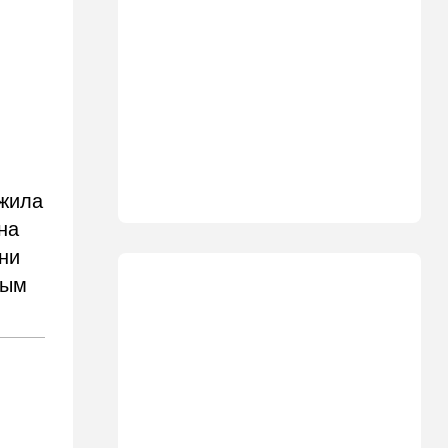
министр сделал заявление
13:19
В мире
Школьник пришел на
экскурсию в концлагерь в
футболке с принтом
террористки — посетители
вызвали полицию
13:05
Ближний Восток
ожила
ООН обеспокоена:
ближневосточная страна на
на
пороге гражданской войны
они
ным
12:20
В мире
Шенген трещит по швам:
Сеута окончательно
рассорила две европейские
страны
11:31
Израиль
Не террорист, а угонщик:
спасаясь от погони, вор