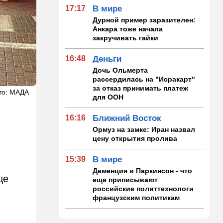
17:17
В мире
Дурной пример заразителен:
Анкара тоже начала
закручивать гайки
16:48
Деньги
Дочь Ольмерта
рассердилась на "Исракарт"
за отказ принимать платеж
то: МАДА
для ООН
16:16
Ближний Восток
Ормуз на замке: Иран назвал
цену открытия пролива
15:39
В мире
Деменция и Паркинсон - что
ще
еще приписывают
российские политтехнологи
французским политикам
15:30
Общество