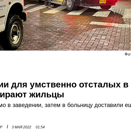
Фо
ии для умственно отсталых в
мирают жильцы
о в заведении, затем в больницу доставили е
I
ОР
3 МАЯ 2022
01:54