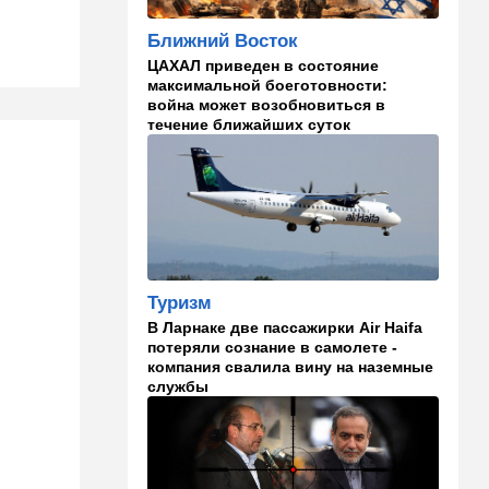
погибшие
Ближний Восток
08:45
Ближний Восток
ЦАХАЛ приведен в состояние
Дружить против Израиля:
максимальной боеготовности:
Иран просится в мекканский
война может возобновиться в
союз
течение ближайших суток
08:18
В мире
CNN: генерал Кейн ищет
способ выйти из войны с
Ираном
00:32
Израиль
Погода в Израиле на
Туризм
субботу, 8 августа
В Ларнаке две пассажирки Air Haifa
потеряли сознание в самолете -
23:57
Мнения
компания свалила вину на наземные
службы
Страсть к творчеству
23:20
В мире
"Нью-Йорк таймс"
опубликовал новый поклеп