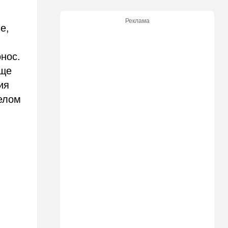
"Веселый молочник"
больше не смеется:
Реклама
американский фермер-мем в
е,
шоке
онос.
14:35
Израиль
И снова труп - возле
еще
Реховота нашли тело
ия
мужчины
желом
14:15
В мире
Новый удар по Японии: за
землетрясением юг страны
накрыл "Дельфин"
14:15
Мнения
Мы проиграли, но в
хорошей компании…
14:08
В мире
Неизвестный дрон залетел в
Болгарию - премьер-