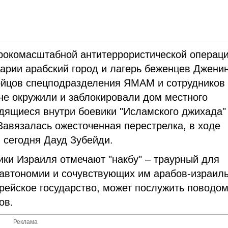
ирокомасштабной антитеррористической операц
арии арабский город и лагерь беженцев Джени
йцов спецподразделения ЯМАМ и сотрудников
не окружили и заблокировали дом местного
дящиеся внутри боевики "Исламского джихада"
Завязалась ожесточенная перестрелка, в ходе
 сегодня Дауд Зубейди.
ики Израиля отмечают "накбу" – траурный для
 автономии и сочувствующих им арабов-израиль
врейское государство, может послужить поводо
ов.
Реклама