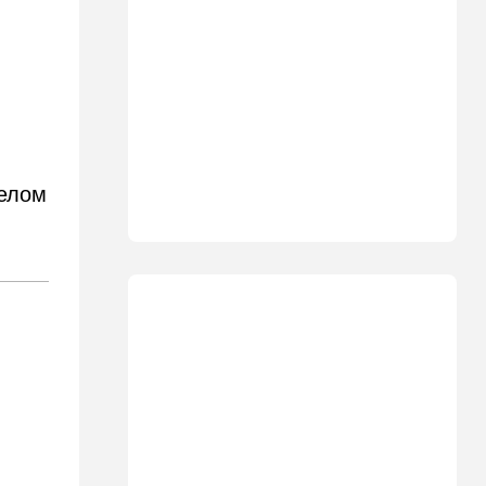
Что ни день, то новый план
по Ормузу: раскошелиться
придется Европе
19:17
В мире
"Коммунист-неудачник" -
Трамп дал характеристику
антиизраильскому политику
из Мичигана
желом
18:30
Мнения
Рекорд вопреки бойкотам
18:10
В мире
Схватилась за нож и пошла
резать мужчин: кровавая
атака в центре Лондона
17:25
Общество
"Я психиатрический" —
подозреваемый в убийстве
адвоката жалуется на
полицейских