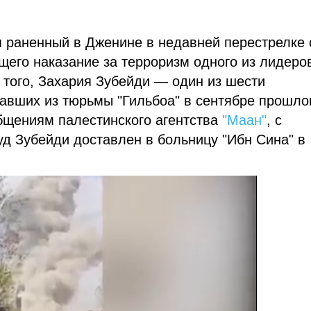
я раненный в Дженине в недавней перестрелке 
го наказание за терроризм одного из лидеро
того, Захария Зубейди — один из шести
авших из тюрьмы "Гильбоа" в сентябре прошло
бщениям палестинского агентства
"Маан"
, с
д Зубейди доставлен в больницу "Ибн Сина" в