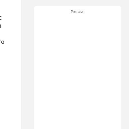
21:05
В мире
Реклама
Грузия во тьме: столица
с
страны парализована
в
20:54
Израиль
Замир побывал в Газе и
го
сделал заявления, которые
не понравятся в Вашингтоне
20:20
В мире
В Москве после взрыва в
ресторане Balzi Rossi тайно
похоронили генерала
20:00
Израиль
Полиция открыла огонь по
палестинской машине,
которая устроила опасные
ралли возле Мицпе-Иерихо
19:25
Ближний Восток