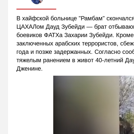
В хайфской больнице "Рамбам" скончалс
ЦАХАЛом Дауд Зубейди — брат отбывающе
боевиков ФАТХа Захарии Зубейди. Кроме 
заключенных арабских террористов, сбеж
года и позже задержанных. Согласно соо
тяжелым ранением в живот 40-летний Дау
Дженине.