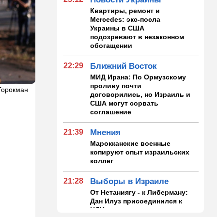
Квартиры, ремонт и
Mercedes: экс-посла
Украины в США
подозревают в незаконном
обогащении
22:29
Ближний Восток
МИД Ирана: По Ормузскому
проливу почти
Торокман
договорились, но Израиль и
США могут сорвать
соглашение
21:39
Мнения
Марокканские военные
копируют опыт израильских
коллег
21:28
Выборы в Израиле
От Нетаниягу - к Либерману:
Дан Илуз присоединился к
НДИ