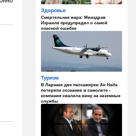
ионно
становится все страннее
Здоровье
Смертельная жара: Минздрав
14:37
В мире
Израиля предупредил о самой
Теперь и Куба заговорила о
опасной ошибке
геноциде, но Израиль в
данном случае ни при чем
14:18
Мнения
Почему этот поступок
смелый?
14:15
Здоровье
Туризм
Альцгеймер начинается не
В Ларнаке две пассажирки Air Haifa
там, где думали: ученые
потеряли сознание в самолете -
нашли возможный источник
компания свалила вину на наземные
болезни
службы
14:13
В мире
Палестинская
администрация проиграла
очередную судебную битву
,
в США