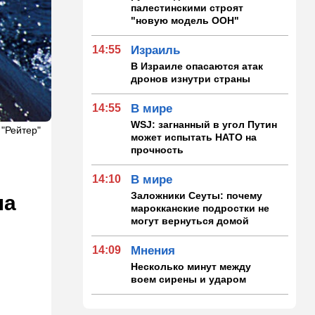
палестинскими строят
"новую модель ООН"
14:55
Израиль
В Израиле опасаются атак
дронов изнутри страны
14:55
В мире
WSJ: загнанный в угол Путин
 "Рейтер"
может испытать НАТО на
прочность
14:10
В мире
Заложники Сеуты: почему
ла
марокканские подростки не
могут вернуться домой
14:09
Мнения
Несколько минут между
воем сирены и ударом
13:35
В мире