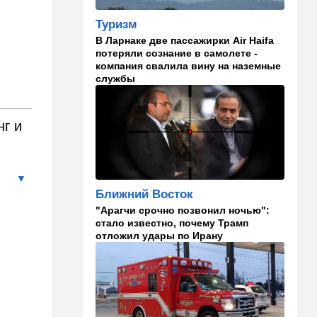
06:40
Туризм
Какие авиакомпании
Туризм
возвращаются в Израиль, а
В Ларнаке две пассажирки Air Haifa
кто снова отменил рейсы
потеряли сознание в самолете -
компания свалила вину на наземные
05:00
Транспорт
службы
Кто лучше - "китайцы",
"корейцы" или "японцы"?
Разбираемся
нг и
01:32
Израиль
Погода в Израиле на
пятницу, 7 августа
Ближний Восток
00:33
Израиль
"Арагчи срочно позвонил ночью":
12 канал: план смены власти
стало известно, почему Трамп
в Иране провалился, и
отложил удары по Ирану
Роман Гофман меняет людей
в "Мосаде"
00:07
Израиль
Стало известно, кому