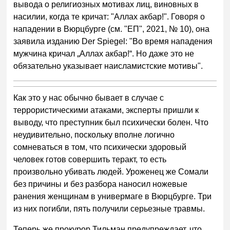
вывода о религиозных мотивах лиц, виновныx в
насилии, когда те кричат: "Аллах акбар!". Говоря о
нападении в Вюрцбурге (см. "ЕП", 2021, № 10), она
заявила изданию Der Spiegel: "Во время нападения
мужчина кричал „Аллах акбар!“. Но даже это не
обязательно указывает наисламистские мотивы".
Как это у нас обычно бывает в случае с
террористическими атаками, эксперты пришли к
выводу, что преступник был психически болен. Что
неудивительно, поскольку вполне логично
сомневаться в том, что психически здоровый
человек готов совершить теракт, то есть
произвольно убивать людей. Уроженец же Сомали
без причины и без разбора наносил ножевые
ранения женщинам в универмаге в Вюрцбурге. Три
из них погибли, пять получили серьезные травмы.
Теперь же прокурор Тильман предупреждает, что