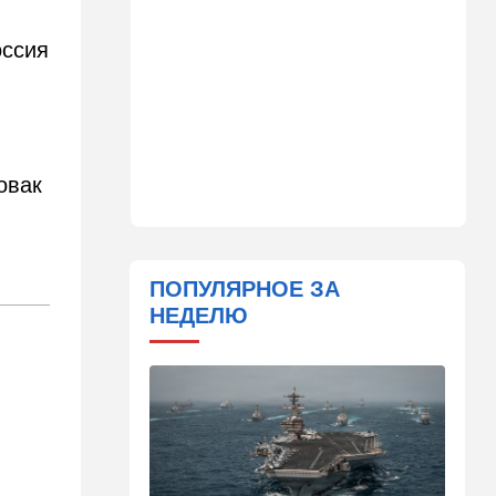
именем предположительно
погиб при взрыве в
оссия
ресторане в Москве
15:00
Культура
Звездное лето и водные
драконы в Израиле: куда
сходить с детьми на
овак
каникулах
14:49
Стиль жизни
Спор, которому нет конца:
кто умнее - кошки или
ПОПУЛЯРНОЕ ЗА
собаки? Ученые дали ответ
НЕДЕЛЮ
14:41
Ближний Восток
Россия и Китай усиливают
поддержку Ирана: война с
США меняет баланс сил
14:18
Мнения
"Это ваше туда-сюда