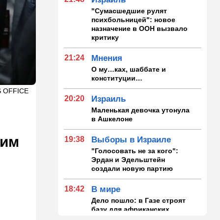
"Сумасшедшие рулят
психбольницей": новое
назначение в ООН вызвало
критику
21:24
Мнения
О му…ках, шаббате и
конституции…
S OFFICE
20:20
Израиль
Маленькая девочка утонула
в Ашкелоне
ким
19:38
Выборы в Израиле
"Голосовать не за кого":
Эрдан и Эдельштейн
создали новую партию
18:42
В мире
Дело пошло: в Газе строят
базу для африканских
солдат, две дружественных