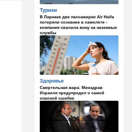
опасном вирусе
Туризм
В Ларнаке две пассажирки Air Haifa
13:22
Стиль жизни
потеряли сознание в самолете -
Что действительно помогает
компания свалила вину на наземные
пережить израильскую
службы
жару, а что является мифом.
Разбираемся
12:52
Израиль
США суют Израилю палки в
колеса после гибели
военных в Ливане
Здоровье
12:46
Спорт
Смертельная жара: Минздрав
Иранский режим получил
Израиля предупредил о самой
удар по самолюбию -
опасной ошибке
публично, от женщин, из
Австралии
11:49
Общество
11 лет в бегах: в Бен-
Гурионе арестован педофил,