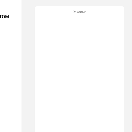
Израилю страны готовы
отправить контингент
Реклама
том
18:27
Мнения
Открытое письмо министру
национальной безопасности
Итамару Бен-Гвиру
18:00
Транспорт
Реформа общественного
транспорта в Израиле: что
изменится для пассажиров
автобусов и поездов
17:48
Здоровье
Впервые в этом году:
пенсионер скончался из-за
укуса комара
17:14
Израиль
Снимали порт в Эйлате и
гору Герцль: так Тамерлан и