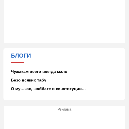
БЛОГИ
Чужакам всего всегда мало
Безо всяких табу
О му…ках, шаббате и конституции…
Реклама