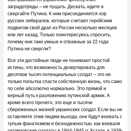
заградотряды – не пущать. Дескать, идите и
свергайте Путина. К ним присоединяется хор
русских либералов, которые считают геройским
подвигом свой драп из России несколько месяцев
или лет назад. Только поинтересуюсь спросить,
почему они таки умные и отважные за 22 года
Путина не свергли?
Все эти достойные люди не понимают простой
истины, что возможность дезертировать для
десятков тысяч потенциальных солдат – это не
только попытка спасти собственную жизнь, что само
по себе абсолютно нормально. Это прямой и
верный путь к разложению путинской армии. А
кроме всего прочего, это еще и тысячи
сбереженных жизней украинских солдат. Если вы не
оставляете этим людям выхода, они будут воевать с
тупым фанатизмом и безнадежностью, как воевали
гитлеровские солдаты в 1944-1945 гг. Кстати, в 1939-