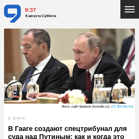
9:37
8 августа Суббота
Фото: сайт Кремля (kremlin.ru) ,
CC BY-SA 4.0
В МИРЕ
В Гааге создают спецтрибунал для
суда над Путиным: как и когда это