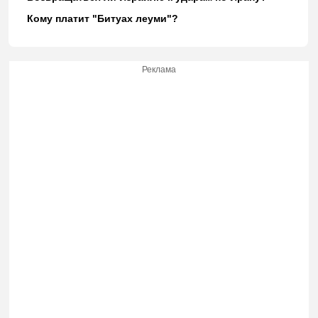
Кому платит "Битуах леуми"?
Реклама