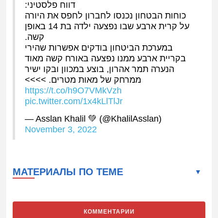
דווח פלסטיני:
כוחות הבטחון נכנסו לחברון לחפס את היורה
על קרית ארבע שבו נפצעה ילדה בת 14 באופן
קשה.
במערכת הביטחון בודקים אפשרות שהירי
בקריית ארבע ממנו נפצעה באורח קשה מאוד
הנערה תמר אהרון, בוצע במכוון ובקו ישיר
ממרחק של מאות מטרים. >>>>
https://t.co/h9O7VMkVzh
pic.twitter.com/1x4kLlTlJr
— Asslan Khalil 💚 (@KhalilAsslan)
November 3, 2022
МАТЕРИАЛЫ ПО ТЕМЕ
КОММЕНТАРИИ