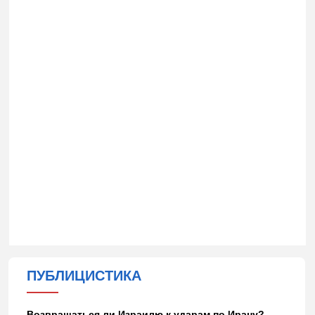
ПУБЛИЦИСТИКА
Возвращаться ли Израилю к ударам по Ирану?