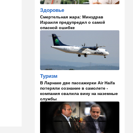
оборонному партнерству
Здоровье
11:03
Общество
Смертельная жара: Минздрав
Найдено сильно
Израиля предупредил о самой
разложившееся тело:
опасной ошибке
поиски 23-летнего парня
приняли трагический оборот
10:32
Деньги
Где самые дешевые
продукты онлайн
09:57
Технологии
Туризм
Важнейший совет
В Ларнаке две пассажирки Air Haifa
экспертов: это может спасти
потеряли сознание в самолете -
вас и вашу семью от
компания свалила вину на наземные
стремительно
службы
распространяющейся
угрозы
09:49
Мнения
Найдено некоторое решение