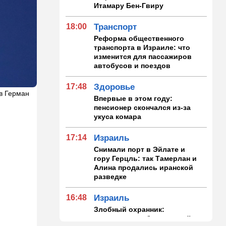
Итамару Бен-Гвиру
18:00
Транспорт
Реформа общественного
транспорта в Израиле: что
изменится для пассажиров
автобусов и поездов
17:48
Здоровье
Ив Герман
Впервые в этом году:
пенсионер скончался из-за
укуса комара
17:14
Израиль
Снимали порт в Эйлате и
гору Герцль: так Тамерлан и
Алина продались иранской
разведке
16:48
Израиль
Злобный охранник:
арестован араб, лупивший