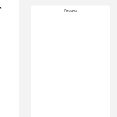
железом футбольных
болельщиков
ь
Реклама
ю
16:32
В мире
Мэра Нью-Йорка освистали
на мероприятии полиции:
Мамдани пулей вылетел со
сцены
15:30
Общество
Неожиданный поворот в
деле пропавшего парня из
Димоны: его друзья стали
подозреваемыми
15:13
В мире
Генерал с говорящим
именем предположительно
погиб при взрыве в
ресторане в Москве
15:00
Культура
Звездное лето и водные