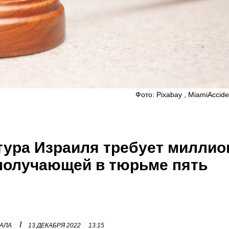
Фото: Pixabay , MiamiAccid
атура Израиля требует милли
получающей в тюрьме пять
I
НАЛА
13 ДЕКАБРЯ 2022
13:15