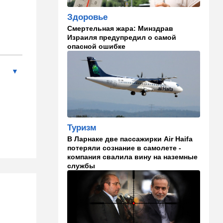
Здоровье
23:12
Новости Украины
Смертельная жара: Минздрав
Квартиры, ремонт и
Израиля предупредил о самой
Mercedes: экс-посла
опасной ошибке
Украины в США
подозревают в незаконном
обогащении
22:29
Ближний Восток
МИД Ирана: По Ормузскому
проливу почти
договорились, но Израиль и
Туризм
США могут сорвать
соглашение
В Ларнаке две пассажирки Air Haifa
потеряли сознание в самолете -
21:39
Мнения
компания свалила вину на наземные
службы
Марокканские военные
копируют опыт израильских
коллег
21:28
Выборы в Израиле
От Нетаниягу - к Либерману: