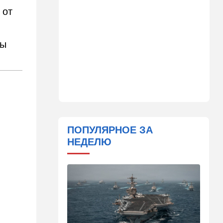
Важнейший совет
 от
экспертов: это может спасти
вас и вашу семью от
стремительно
ны
распространяющейся
угрозы
09:49
Мнения
Найдено некоторое решение
09:46
Новости Украины
605 дронов за ночь: в
Ярославле горит НПЗ,
ПОПУЛЯРНОЕ ЗА
пожары в Тверской и
НЕДЕЛЮ
Курской областях
09:15
В мире
Муравейник без самцов и
рабочих: ученые нашли
"общество одних королев"
09:02
Недвижимость