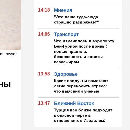
14:18
Мнения
"Это ваше туда-сюда
страшно раздражает"
14:06
Транспорт
Что изменилось в аэропорту
Бен-Гурион после войны:
новые правила,
entLawyer
безопасность и советы
пассажирам
13:58
Здоровье
Какие продукты помогают
оны
легче переносить стресс:
что выяснили ученые
13:47
Ближний Восток
Турция все ближе подходит
к опасной черте в
отношениях с Израилем:
провокационное заявление