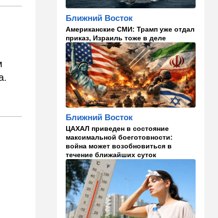
Налог на аренду в Израиле:
что обязан знать каждый
Ближний Восток
владелец квартиры
Американские СМИ: Трамп уже отдал
приказ, Израиль тоже в деле
09:01
В мире
Скандальная публикация
WP: один вопрос Трампа
м
поставил Хегсета в крайне
а.
неудобное положение
01:30
Точка вкуса
Средиземноморская диета
Ближний Восток
оказалась полезна не только
для сердца
ЦАХАЛ приведен в состояние
максимальной боеготовности:
война может возобновиться в
01:03
Израиль
течение ближайших суток
Погода в Израиле на
четверг, 6 августа: в
некоторых районах
температура понизится
23:57
Мнения
Война на износ