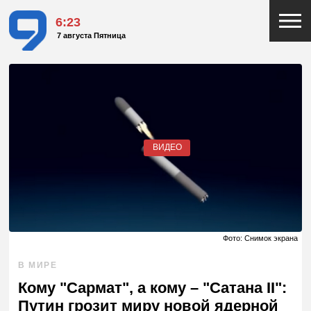
6:24
7 августа Пятница
ВИДЕО
Фото: Снимок экрана
В МИРЕ
Кому "Сармат", а кому – "Сатана II":
Путин грозит миру новой ядерной