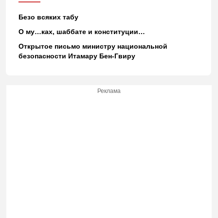
Безо всяких табу
О му…ках, шаббате и конституции…
Открытое письмо министру национальной
безопасности Итамару Бен-Гвиру
Реклама