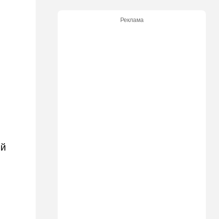
США настойчиво попросили
Израиль сбавить обороты в
Реклама
Ливане
18:15
Культура
30 лет российско-
израильскому альманаху
еврейской культуры
17:47
Израиль
На маленьком плоту: отдых
на Кинерете едва не
закончился трагедией
17:26
Израиль
ий
Отставить панику: в Тель-
Авиве все спокойно
16:46
Ближний Восток
Человек-невидимка: в
высших эшелонах власти
Ирана поползли тревожные