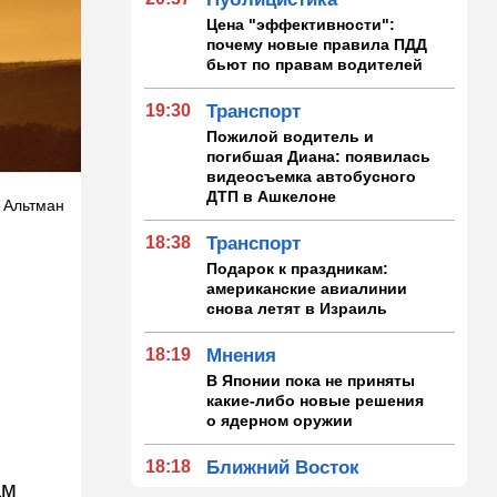
Цена "эффективности":
почему новые правила ПДД
бьют по правам водителей
19:30
Транспорт
Пожилой водитель и
погибшая Диана: появилась
видеосъемка автобусного
ДТП в Ашкелоне
д Альтман
18:38
Транспорт
Подарок к праздникам:
американские авиалинии
снова летят в Израиль
18:19
Мнения
В Японии пока не приняты
какие-либо новые решения
о ядерном оружии
18:18
Ближний Восток
ам
Вашингтон нажал на паузу: