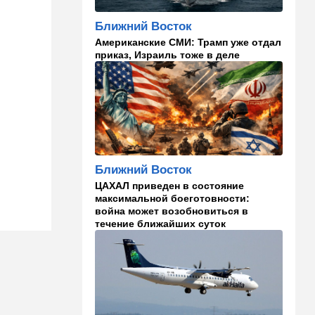
аэропортов. ВИДЕО
Ближний Восток
12:30
В мире
Американские СМИ: Трамп уже отдал
Российский след? В
приказ, Израиль тоже в деле
Германии предотвратили
покушение на
производителя дронов для
Украины
11:45
Израиль
Террорист "Нухбы",
участвовавший в резне 7
октября, работал в Газе
Ближний Восток
водителем грузовика
ЦАХАЛ приведен в состояние
гумпомощи
максимальной боеготовности:
война может возобновиться в
11:43
В мире
течение ближайших суток
К программе "спасем
Россию" от топливного
кризиса присоединилась
еще одна страна
10:40
Израиль