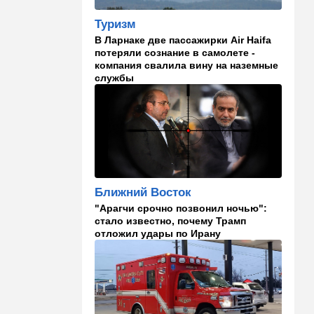
В Эйлатский залив приплыл
необычный гость. ВИДЕО
Туризм
В Ларнаке две пассажирки Air Haifa
10:36
Израиль
потеряли сознание в самолете -
компания свалила вину на наземные
Три пожара за минуты в
службы
Рамат-Гане: подозрение на
поджог
10:23
В мире
Разрази меня гром:
участника СВО поразила
молния в момент, когда он
убегал от медведя
Ближний Восток
10:09
Общество
"Арагчи срочно позвонил ночью":
Изнасиловал - и в пески: в
стало известно, почему Трамп
Холоне задержан
отложил удары по Ирану
подозреваемый в жестоком
изнасиловании 18-летней
10:08
Мнения
Чужакам всего всегда мало