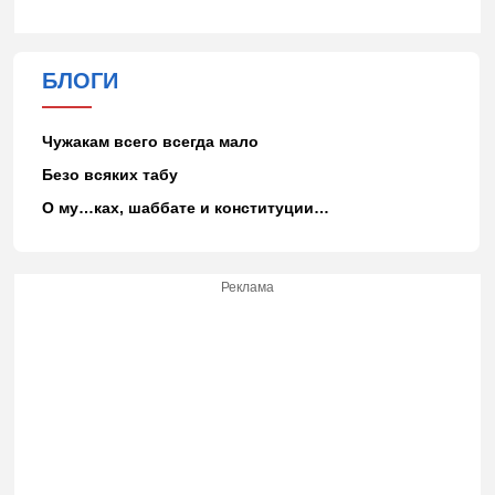
БЛОГИ
Чужакам всего всегда мало
Безо всяких табу
О му…ках, шаббате и конституции…
Реклама