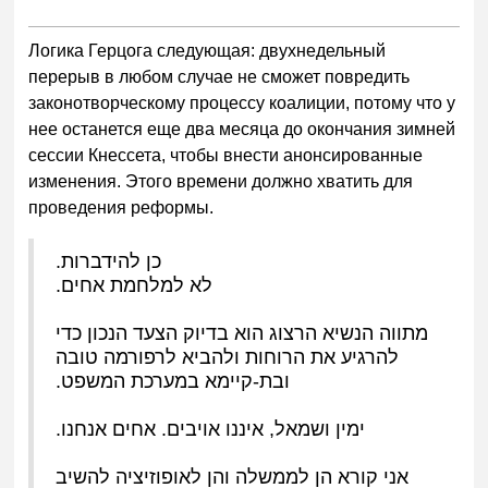
Логика Герцога следующая: двухнедельный
перерыв в любом случае не сможет повредить
законотворческому процессу коалиции, потому что у
нее останется еще два месяца до окончания зимней
сессии Кнессета, чтобы внести анонсированные
изменения. Этого времени должно хватить для
проведения реформы.
כן להידברות.
לא למלחמת אחים.
מתווה הנשיא הרצוג הוא בדיוק הצעד הנכון כדי
להרגיע את הרוחות ולהביא לרפורמה טובה
ובת-קיימא במערכת המשפט.
ימין ושמאל, איננו אויבים. אחים אנחנו.
אני קורא הן לממשלה והן לאופוזיציה להשיב