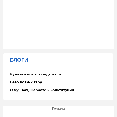
БЛОГИ
Чужакам всего всегда мало
Безо всяких табу
О му…ках, шаббате и конституции…
Реклама