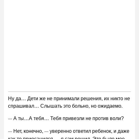
Ну да… Дети же не принимали решения, их никто не
спрашивал… Слышать это больно, но ожидаемо.
А ты…А тебя… Тебя привезли не против воли?
—
Нет, конечно,
уверенно ответил ребенок, и даже
—
—
как-то приосанился,
я сам решил. Это было мое