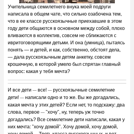
Учительница семилетнего внука моей подруги
написала в общем чате, что сильно озабочена тем,
что в ее классе русскоязычные приехавшие в этом
году дети общаются в основном между собой, плохо
вливаются в коллектив, совсем не сближаются с
ивритоговорящими детьми. И она (умница), пытаясь
понять — и детей, и как, собственно, обстоят дела,
— дала русскоязычным детям анкетку, совсем
крошечную, в которой умело был спрятан главный
вопрос: какая у тебя мечта?
И все дети
все!
русскоязычные семилетние
—
—
дети!
написали одно и то же. Вы же догадались,
—
какая мечта у этих детей? Если нет, то подскажу: два
слова, первое
"хочу", ну, теперь уж точно
—
догадались? Все семилетние дети написали, какая у
них мечта: "хочу домой". Хочу домой, хочу домой,
хочу домой… Треть класса русскоязычных, и вот —