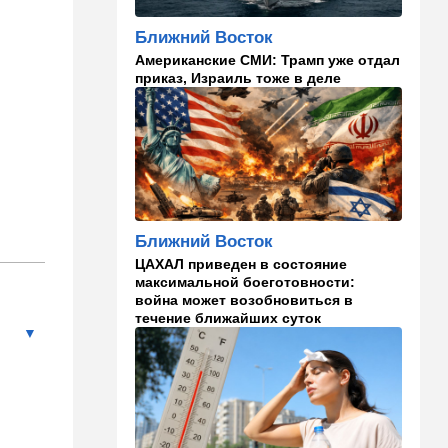
главаря ХАМАСа:
"Поддержим любое
Ближний Восток
решение"
Американские СМИ: Трамп уже отдал
приказ, Израиль тоже в деле
15:54
Ближний Восток
Расследование инцидента у
деревни Тель: ошибки
армии и героизм бойцов
15:36
В мире
Еще одно громкое
покушение в РФ:
Ближний Восток
производитель "Упырей" - в
реанимации
ЦАХАЛ приведен в состояние
максимальной боеготовности:
война может возобновиться в
15:10
Здоровье
течение ближайших суток
Кишечник - второй мозг
человека и дирижер
иммунной системы
14:45
Ближний Восток
Даже Пезешкиан психанул:
загадка Моджтабы Хаменеи