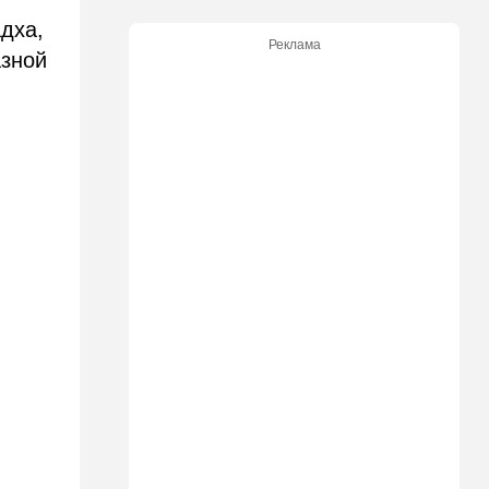
дха,
21:05
В мире
Реклама
Грузия во тьме: столица
азной
страны парализована
20:54
Израиль
Замир побывал в Газе и
сделал заявления, которые
не понравятся в Вашингтоне
20:20
В мире
В Москве после взрыва в
ресторане Balzi Rossi тайно
похоронили генерала
20:00
Израиль
Полиция открыла огонь по
палестинской машине,
которая устроила опасные
ралли возле Мицпе-Иерихо
19:25
Ближний Восток