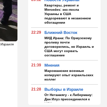
Квартиры, ремонт и
Mercedes: экс-посла
Украины в США
подозревают в незаконном
обогащении
22:29
Ближний Восток
МИД Ирана: По Ормузскому
проливу почти
 Израиля
договорились, но Израиль и
США могут сорвать
соглашение
21:39
Мнения
Марокканские военные
копируют опыт израильских
коллег
21:28
Выборы в Израиле
От Нетаниягу - к Либерману:
Дан Илуз присоединился к
НДИ