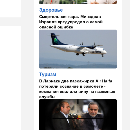
становится все страннее
Здоровье
Смертельная жара: Минздрав
14:37
В мире
Израиля предупредил о самой
Теперь и Куба заговорила о
опасной ошибке
геноциде, но Израиль в
данном случае ни при чем
14:18
Мнения
Почему этот поступок
смелый?
14:15
Здоровье
Туризм
Альцгеймер начинается не
В Ларнаке две пассажирки Air Haifa
там, где думали: ученые
потеряли сознание в самолете -
нашли возможный источник
компания свалила вину на наземные
болезни
службы
14:13
В мире
Палестинская
администрация проиграла
очередную судебную битву
в США