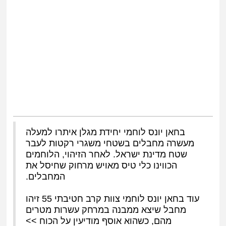
בחאן יונס לוחמי יחידת מגלן איתרו למעלה
מעשרה מחבלים בשטחי משגרי רקטות לעבר
שטח מדינת ישראל. לאחר הזיהוי, הלוחמים
הכווינו כלי טיס מאויש מרחוק שחיסל את
המחבלים.
עוד בחאן יונס לוחמי צוות קרב חטיבתי 55 זיהו
מחבל שיצא ממבנה במרחק עשרות מטרים
מהם, כשהוא אוסף מודיעין על הכוח >>