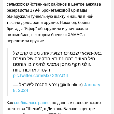
сельскохозяйственных районов в центре анклава
резервисты 179-й бронетанковой бригады
обнаружили туннельную шахту и нашли в ней
тысячи долларов и оружие. Наконец, бойцы
бригады "Кфир" обнаружили и уничтожили
автомобиль, в котором боевики ХАМАСа
перевозили оружие.
באל-מע'אזי שבמרכז רצועת עזה, מטוס קרב של
חיל האוויר בהכוונת תא התקיפה של חטיבת
גולני תקף מחסן אמצעי לחימה בו אוחסנו
רקטות ארוכות טווח
pic.twitter.com/MxzX3rAGII
— צבא ההגנה לישראל (@idfonline)
January
8, 2024
Как
сообщалось ранее
, по данным палестинского
агентства "Шехаб", в Дир эль-Балахе в центре