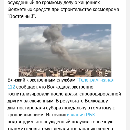
осужденный по громкому делу о хищениях
бюджетных средств при строительстве космодрома
"Восточный".
Близкий к экстренным службам
"Телеграм"-канал
112
сообщает, что Волкодава экстренно
госпитализировали после драки, спровоцированной
другим заключенным. В результате Волкодаву
диагностировали субарахноидальную гематому с
кровоизлиянием. Источник
издания РБК
подтвердил, что осужденный получил серьезную
травму головы, ему сделали трепанацию черепа,