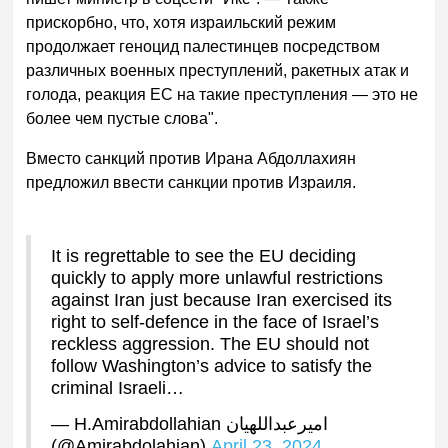
прискорбно, что, хотя израильский режим
продолжает геноцид палестинцев посредством
различных военных преступлений, ракетных атак и
голода, реакция ЕС на такие преступления — это не
более чем пустые слова".
Вместо санкций против Ирана Абдоллахиян
предложил ввести санкции против Израиля.
It is regrettable to see the EU deciding
quickly to apply more unlawful restrictions
against Iran just because Iran exercised its
right to self-defence in the face of Israel’s
reckless aggression. The EU should not
follow Washington’s advice to satisfy the
criminal Israeli…
— H.Amirabdollahian امیرعبداللهیان
(@Amirabdolahian)
April 23, 2024