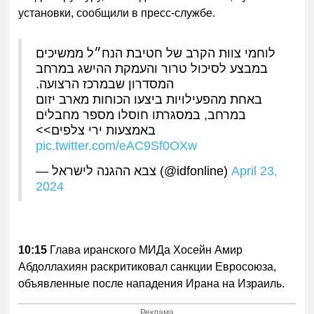
установки, сообщили в пресс-службе.
לוחמי צוות הקרב של חטיבת הנח״ל ממשיכים
במבצע לסיכול טרור והעמקת ההישג במרחב
המסדרון שבמרכז הרצועה.
באחת מהפעילויות ביצעו הכוחות מארב יזום
במרחב, במסגרתו חוסלו מספר מחבלים
באמצעות ירי צלפים>>
pic.twitter.com/eAC9Sf0OXw
— צבא ההגנה לישראל (@idfonline)
April 23,
2024
10:15
Глава иранского МИДа Хосейн Амир
Абдоллахиян раскритиковал санкции Евросоюза,
объявленные после нападения Ирана на Израиль.
Реклама