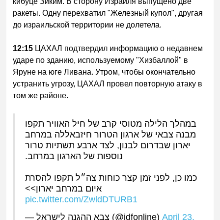
кибуце Зиким. В сторону Израиля выпущено две
ракеты. Одну перехватил "Железный купол", другая
до израильской территории не долетела.
12:15
ЦАХАЛ подтвердил информацию о недавнем
ударе по зданию, используемому "Хизбаллой" в
Яруне на юге Ливана. Утром, чтобы окончательно
устранить угрозу, ЦАХАЛ провел повторную атаку в
том же районе.
במהלך הלילה מטוסי קרב של חיל האוויר תקפו
מבנה צבאי של ארגון הטרור חיזבאללה במרחב
יארון שבדרום לבנון, לצד ארבע תשתיות טרור
נוספות של הארגון במרחב.
כמו כן, לפני זמן קצר כוחות צה״ל תקפו להסרת
איום במרחב יארון>>
pic.twitter.com/ZwldDTURB1
— צבא ההגנה לישראל (@idfonline)
April 23,