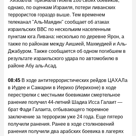
"Хизбалла" признала гибель 286 своих боевиков,
однако, по оценкам Израиля, потери ливанских
террористов гораздо выше. Тем временем
телеканал "Аль-Маядин" сообщает об атаках
израильских ВВС по нескольким населенным
пунктам юга Ливана: несколько по деревне Ярон, а
также по районам между Аишией, Махмудией и Аль-
Джабуром. Также сообщается об одном погибшем в
результате израильского удара по автомобилю в
районе Абу аль-Асад.
08:45
В ходе антитеррористических рейдов ЦАХАЛа
в Иудее и Самарии в Иерихо (Иерихоне) в ходе
перестрелки с местными боевиками смертельное
ранение получил 44-летний Шадиа Исса Галаит —
брат Фади Галаита, отбывающего тюремное
заключение за терроризм уже 24 года. Еще пятеро
получили ранения. Ранее в ходе столкновений
ранения получили два арабских боевика в лагерях