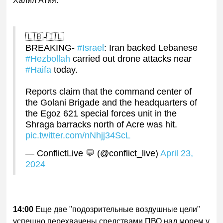
Халил Атия.
🇱🇧-🇮🇱
BREAKING-
#Israel
: Iran backed Lebanese
#Hezbollah
carried out drone attacks near
#Haifa
today.
Reports claim that the command center of
the Golani Brigade and the headquarters of
the Egoz 621 special forces unit in the
Shraga barracks north of Acre was hit.
pic.twitter.com/nNhjj34ScL
— ConflictLive 💬 (@conflict_live)
April 23,
2024
14:00
Еще две "подозрительные воздушные цели"
успешно перехвачены средствами ПВО над морем у