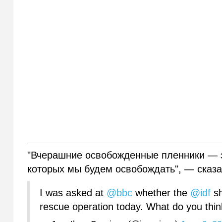
"Вчерашние освобожденные пленники — э
которых мы будем освобождать", — сказа
I was asked at
@bbc
whether the
@idf
sh
rescue operation today. What do you thi