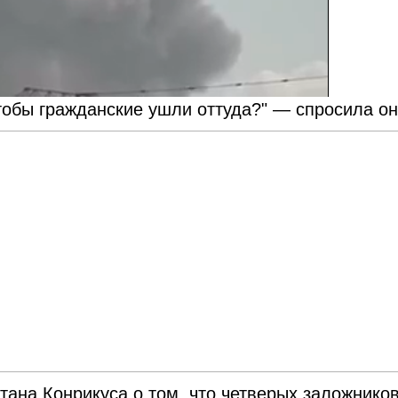
тобы гражданские ушли оттуда?" — спросила он
тана Конрикуса о том, что четверых заложников