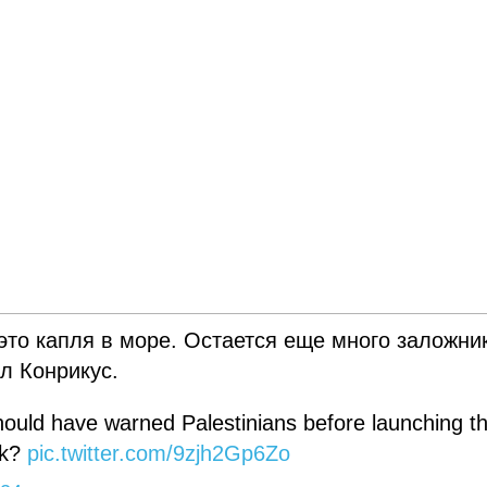
то капля в море. Остается еще много заложни
л Конрикус.
ould have warned Palestinians before launching t
nk?
pic.twitter.com/9zjh2Gp6Zo