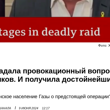
Фото: X
задала провокационный вопро
ков. И получила достойнейш
нское население Газы о предстоящей операции
I
 КАНАЛА
9 ИЮНЯ 2024
12:17