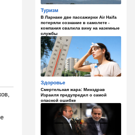
Открытое письмо министру
национальной безопасности
Туризм
Итамару Бен-Гвиру
В Ларнаке две пассажирки Air Haifa
потеряли сознание в самолете -
18:00
Транспорт
компания свалила вину на наземные
Реформа общественного
службы
транспорта в Израиле: что
изменится для пассажиров
автобусов и поездов
17:48
Здоровье
Впервые в этом году:
пенсионер скончался из-за
укуса комара
Здоровье
Смертельная жара: Минздрав
17:14
Израиль
ков,
Израиля предупредил о самой
Снимали порт в Эйлате и
опасной ошибке
гору Герцль: так Тамерлан и
Алина продались иранской
разведке
he
16:48
Израиль
Злобный охранник: