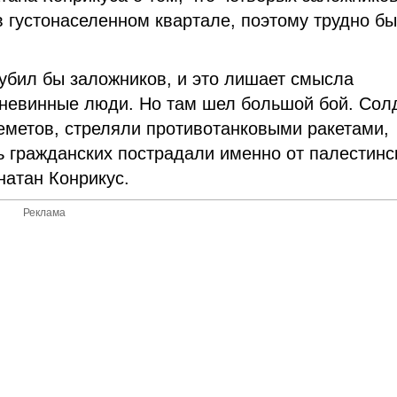
 густонаселенном квартале, поэтому трудно б
убил бы заложников, и это лишает смысла
и невинные люди. Но там шел большой бой. Сол
леметов, стреляли противотанковыми ракетами,
ь гражданских пострадали именно от палестинс
онатан Конрикус.
Реклама