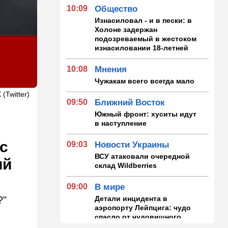
10:09
Общество
Изнасиловал - и в пески: в
Холоне задержан
подозреваемый в жестоком
изнасиловании 18-летней
10:08
Мнения
Чужакам всего всегда мало
 (Twitter)
09:50
Ближний Восток
Южный фронт: хуситы идут
в наступление
с
09:03
Новости Украины
ВСУ атаковали очередной
ий
склад Wildberries
09:00
В мире
Детали инцидента в
?"
аэропорту Лейпцига: чудо
спасло от чудовищного
взрыва