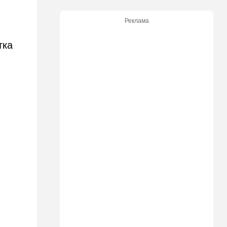
08:20
В мире
Реклама
Подросток открыл огонь в
школе под Бангкоком:
тка
погибли семь человек
07:55
Израиль
Израиль разрабатывает
собственный малозаметный
боевой беспилотник нового
поколения
07:50
Ближний Восток
Стоп Израилю, стоп
Америке: в Иране готовят
законопроект по Ормузу
07:20
Технологии
Прощай, Nvidia? Маск
запускает гигантскую
фабрику компьютерного
"железа"