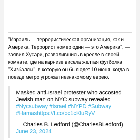
"Израиль — террористическая организация, как и
Америка. Террорист номер один — это Америка", —
заявил Хусари, развалившись в кресле в своей
комнате, где на карнизе висела желтая футболка
"Хизбаллы", в которую он был одет 10 июня, когда в
поезде метро угрожал незнакомому еврею.
Masked anti-Israel protester who accosted
Jewish man on NYC subway revealed
#Nycsubway
#Israel
#NYPD
#Subway
#Hamas
https://t.co/pc1cKluRyV
— Charles B. Ledford (@CharlesBLedford)
June 23, 2024