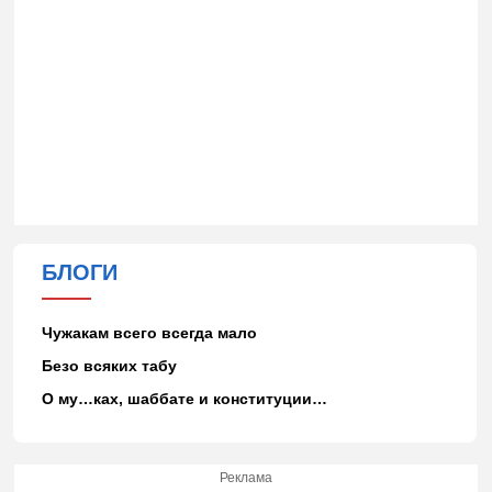
БЛОГИ
Чужакам всего всегда мало
Безо всяких табу
О му…ках, шаббате и конституции…
Реклама