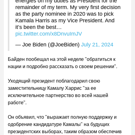
energies on my duties as President for the
remainder of my term. My very first decision
as the party nominee in 2020 was to pick
Kamala Harris as my Vice President. And
it’s been the best…
pic.twitter.com/x8DnvuImJV
— Joe Biden (@JoeBiden)
July 21, 2024
Байден пообещал на этой неделе "обратиться к
нации и подробно рассказать о своем решении".
Уходящий президент поблагодарил свою
заместительницу Камалу Харрис "за ее
исключительное партнерство во всей нашей
работе".
Он объявил, что "выражает
полную поддержку и
одобрение кандидатуре Камалы" на будущих
президентских выборах, таким образом обеспечив