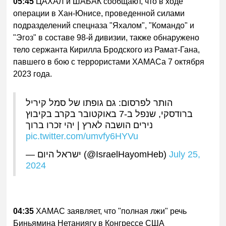
05:45
ЦАХАЛ и ШАБАК сообщают, что в ходе
операции в Хан-Юнисе, проведенной силами
подразделений спецназа "Яхалом", "Командо" и
"Эгоз" в составе 98-й дивизии, также обнаружено
тело сержанта Кирилла Бродского из Рамат-Гана,
павшего в бою с террористами ХАМАСа 7 октября
2023 года.
הותר לפרסום: גם גופתו של סמל קיריל
ברודסקי, שנפל ב-7 באוקטובר בקרב בקיבוץ
נירים הושבה לארץ | יהי זכרו ברוך
pic.twitter.com/umvfy6HYVu
— ישראל היום (@IsraelHayomHeb)
July 25,
2024
04:35
ХАМАС заявляет, что "полная лжи" речь
Биньямина Нетаниягу в Конгрессе США