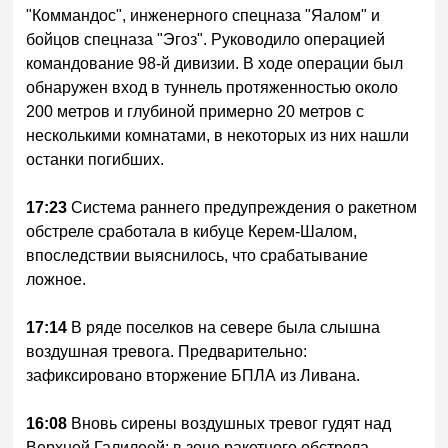
"Коммандос", инженерного спецназа "Яалом" и
бойцов спецназа "Эгоз". Руководило операцией
командование 98-й дивизии. В ходе операции был
обнаружен вход в туннель протяженностью около
200 метров и глубиной примерно 20 метров с
несколькими комнатами, в некоторых из них нашли
останки погибших.
17:23
Система раннего предупреждения о ракетном
обстреле сработала в кибуце Керем-Шалом,
впоследствии выяснилось, что срабатывание
ложное.
17:14
В ряде поселков на севере была слышна
воздушная тревога. Предварительно:
зафиксировано вторжение БПЛА из Ливана.
16:08
Вновь сирены воздушных тревог гудят над
Верхней Галилеей: в зоне ракетного обстрела