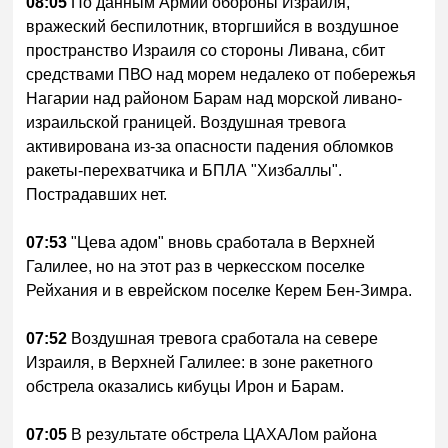
08:05
По данным Армии обороны Израиля,
вражеский беспилотник, вторгшийся в воздушное
пространство Израиля со стороны Ливана, сбит
средствами ПВО над морем недалеко от побережья
Нагарии над районом Барам над морской ливано-
израильской границей. Воздушная тревога
активирована из-за опасности падения обломков
ракеты-перехватчика и БПЛА "Хизбаллы".
Пострадавших нет.
07:53
"Цева адом" вновь сработала в Верхней
Галилее, но на этот раз в черкесском поселке
Рейхания и в еврейском поселке Керем Бен-Зимра.
07:52
Воздушная тревога сработала на севере
Израиля, в Верхней Галилее: в зоне ракетного
обстрела оказались кибуцы Ирон и Барам.
07:05
В результате обстрела ЦАХАЛом района