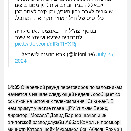
חיזבאללה במרחב רב א-תלתין ממנו בוצעו
שיגורים לעבר צפון הארץ, זמן קצר לאחר מכן
כלי טיס של חיל האוויר תקף את המחבל.
בנוסף, צה"ל ירה באמצעות ארטילריה
למרחבים שבעא ועייתא א-שעב
pic.twitter.com/dtRrTIYXRj
— צבא ההגנה לישראל (@idfonline)
July 25,
2024
14:35
Очередной раунд переговоров по заложникам
начнется в начале следующей недели, сообщает со
ссылкой на источник телекомпания "Си-эн-эн". В
нем примут участие глава ЦРУ Уильям Бернс,
директор "Мосада" Давид Барнеа, начальник
египетской разведслужбы Аббас Камель и премьер-
министр Катара шейх Мухаммед бен Абдель Рахман