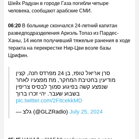
Шейх Радуан в городе Газа погибли четыре
человека, сообщают арабские СМИ.
06:20
В больнице скончался 24-летний капитан
разведподразделения Ариэль Топаз из Пардес-
Ханы, 14 июля получивший тяжелые ранения в ходе
теракта на перекрестке Нир-Цви возле базы
Црифин.
סרן אריאל טופז, בן 24 מפרדס חנה, קצין
מודיעין בחטיבת המחקר, מת מפצעיו לאחר
שנפצע קשה בפיגוע סמוך לבסיס צריפין
בשבוע שעבר. יהי זכרו ברוך
pic.twitter.com/2FitcekkMD
— גלצ (@GLZRadio)
July 25, 2024