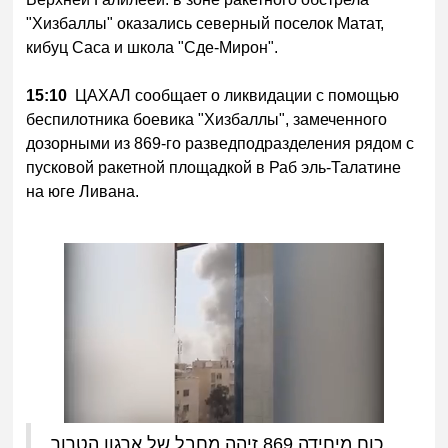
"Хизбаллы" оказались северный поселок Матат,
кибуц Саса и школа "Сде-Мирон".
15:10
ЦАХАЛ сообщает о ликвидации с помощью
беспилотника боевика "Хизбаллы", замеченного
дозорными из 869-го разведподразделения рядом с
пусковой ракетной площадкой в Раб эль-Талатине
на юге Ливана.
כוח מיחידה 869 זיהה מחבל של ארגון הטרור