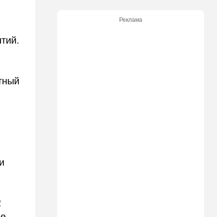
критику
Реклама
,
21:24
Мнения
О му…ках, шаббате и
тий.
конституции…
20:20
Израиль
Маленькая девочка утонула
тный
в Ашкелоне
19:38
Выборы в Израиле
"Голосовать не за кого":
Эрдан и Эдельштейн
создали новую партию
18:42
В мире
и
Дело пошло: в Газе строят
базу для африканских
солдат, две дружественных
Израилю страны готовы
2
отправить контингент
не