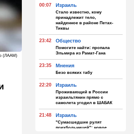
00:07
Израиль
Стало известно, кому
принадлежит тело,
найденное в районе Петах-
Тиквы
23:42
Общество
Помогите найти: пропала
Эльмира из Рамат-Гана
о (ЛААМ)
23:35
Мнения
Безо всяких табу
и
22:20
Израиль
Проживающий в России
израильтянин прямо с
самолета угодил в ШАБАК
21:48
Израиль
"Сумасшедшие рулят
психбольницей": новое
назначение в ООН вызвало