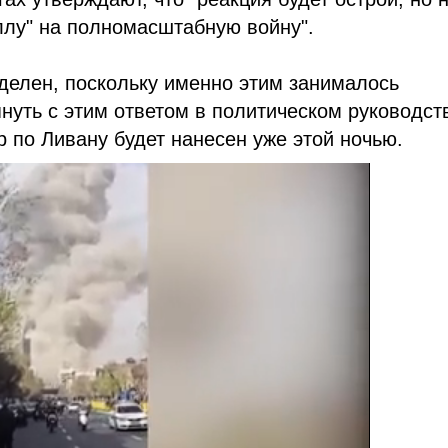
ллу" на полномасштабную войну".
еделен, поскольку именно этим занималось
януть с этим ответом в политическом руководст
ар по Ливану будет нанесен уже этой ночью.