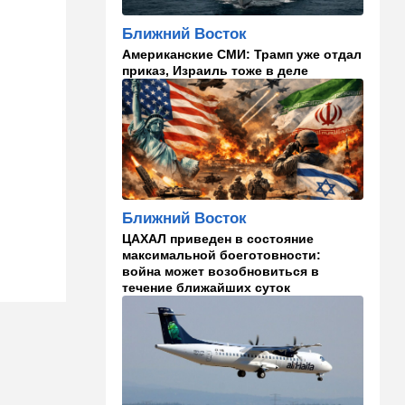
15:00
Культура
Ближний Восток
Звездное лето и водные
Американские СМИ: Трамп уже отдал
драконы в Израиле: куда
приказ, Израиль тоже в деле
сходить с детьми на
каникулах
14:49
Стиль жизни
Спор, которому нет конца:
кто умнее - кошки или
собаки? Ученые дали ответ
Ближний Восток
14:41
Ближний Восток
ЦАХАЛ приведен в состояние
Россия и Китай усиливают
максимальной боеготовности:
поддержку Ирана: война с
война может возобновиться в
США меняет баланс сил
течение ближайших суток
14:18
Мнения
"Это ваше туда-сюда
страшно раздражает"
14:06
Транспорт