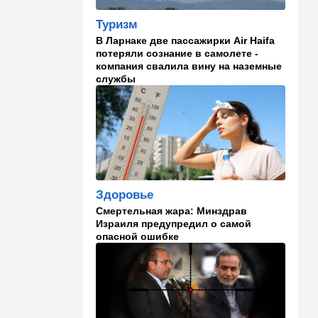
Что изменилось в аэропорту
Бен-Гурион после войны:
Туризм
новые правила,
В Ларнаке две пассажирки Air Haifa
безопасность и советы
потеряли сознание в самолете -
пассажирам
компания свалила вину на наземные
службы
13:58
Здоровье
Какие продукты помогают
легче переносить стресс:
что выяснили ученые
13:47
Ближний Восток
Турция все ближе подходит
к опасной черте в
Здоровье
отношениях с Израилем:
Смертельная жара: Минздрав
провокационное заявление
Израиля предупредил о самой
опасной ошибке
13:45
В мире
Помидоры научились
предупреждать соседей об
опасном вирусе
13:22
Стиль жизни