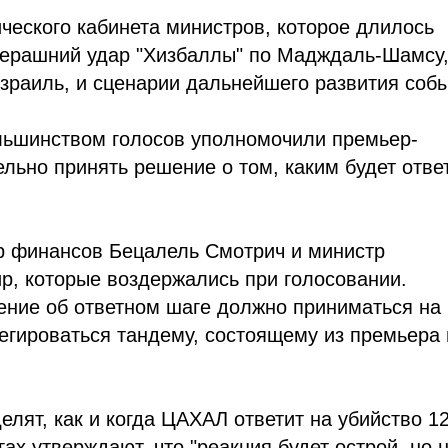
еского кабинета министров, которое длилось
черашний удар "Хизбаллы" по Мадждаль-Шамсу
зраиль, и сценарии дальнейшего развития собы
льшинством голосов уполномочили премьер-
льно принять решение о том, каким будет отве
р финансов Бецалель Смотрич и министр
р, которые воздержались при голосовании.
ение об ответном шаге должно приниматься на
егироваться тандему, состоящему из премьера 
елят, как и когда ЦАХАЛ ответит на убийство 1
ах утверждают, что "реакция будет острой, но 