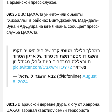
в армейской пресс-службе.
09:35
ВВС ЦАХАЛа уничтожили объекты
"Хизбаллы" в районах Бинт-Джбейля, Мадждаль-
Зуна и Ад-Дуира на юге Ливана, сообщает пресс-
служба ЦАХАЛа.
במהלך הלילה מטוסי קרב של חיל האוויר תקפו
והשמידו מספר תשתיות טרור של ארגון הטרור
חיזבאללה במרחבים בינת ג׳בל, מג׳דל זון
pic.twitter.com/C3XwNTOY72
וא-דויר
— צבא ההגנה לישראל (@idfonline)
August
8, 2024
08:15
В арабской деревне Дура, к югу от Хеврона,
ЦАХАЛ взорвал квартиру семьи террориста