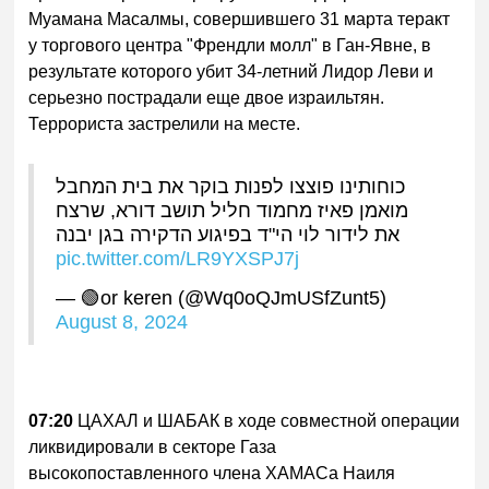
Муамана Масалмы, совершившего 31 марта теракт
у торгового центра "Френдли молл" в Ган-Явне, в
результате которого убит 34-летний Лидор Леви и
серьезно пострадали еще двое израильтян.
Террориста застрелили на месте.
כוחותינו פוצצו לפנות בוקר את בית המחבל
מואמן פאיז מחמוד חליל תושב דורא, שרצח
את לידור לוי הי"ד בפיגוע הדקירה בגן יבנה
pic.twitter.com/LR9YXSPJ7j
— 🟢or keren (@Wq0oQJmUSfZunt5)
August 8, 2024
07:20
ЦАХАЛ и ШАБАК в ходе совместной операции
ликвидировали в секторе Газа
высокопоставленного члена ХАМАСа Наиля