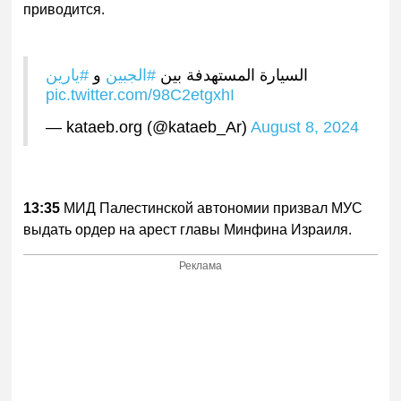
приводится.
السيارة المستهدفة بين
#الجبين
و
#يارين
pic.twitter.com/98C2etgxhI
— kataeb.org (@kataeb_Ar)
August 8, 2024
13:35
МИД Палестинской автономии призвал МУС
выдать ордер на арест главы Минфина Израиля.
Реклама