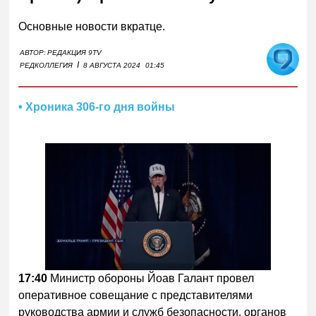
Основные новости вкратце.
АВТОР:
РЕДАКЦИЯ 9TV
I
РЕДКОЛЛЕГИЯ
8 АВГУСТА 2024
01:45
• Хроника 306-го дня войны
Следующее видео через
Отмена
4
17:40
Министр обороны Йоав Галант провел
оперативное совещание с представителями
руководства армии и служб безопасности, органов