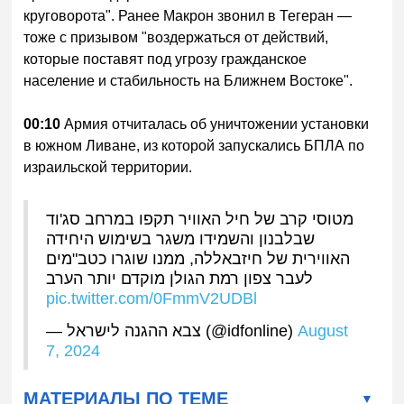
круговорота". Ранее Макрон звонил в Тегеран —
тоже с призывом "воздержаться от действий,
которые поставят под угрозу гражданское
население и стабильность на Ближнем Востоке".
00:10
Армия отчиталась об уничтожении установки
в южном Ливане, из которой запускались БПЛА по
израильской территории.
מטוסי קרב של חיל האוויר תקפו במרחב סג'וד
שבלבנון והשמידו משגר בשימוש היחידה
האווירית של חיזבאללה, ממנו שוגרו כטב"מים
לעבר צפון רמת הגולן מוקדם יותר הערב
pic.twitter.com/0FmmV2UDBl
— צבא ההגנה לישראל (@idfonline)
August
7, 2024
МАТЕРИАЛЫ ПО ТЕМЕ