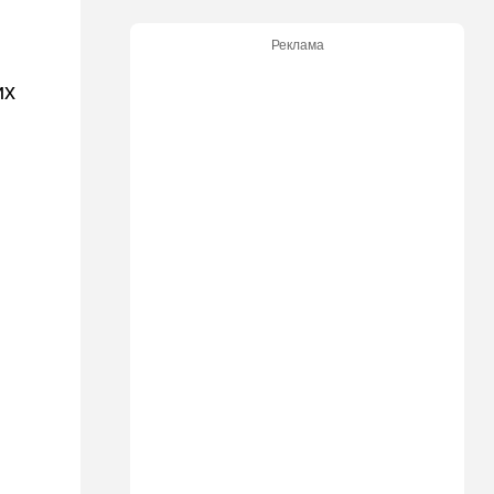
20:20
Израиль
Реклама
Маленькая девочка утонула
в Ашкелоне
их
19:38
Выборы в Израиле
"Голосовать не за кого":
Эрдан и Эдельштейн
создали новую партию
18:42
В мире
Дело пошло: в Газе строят
базу для африканских
солдат, две дружественных
Израилю страны готовы
отправить контингент
18:27
Мнения
Открытое письмо министру
национальной безопасности
Итамару Бен-Гвиру