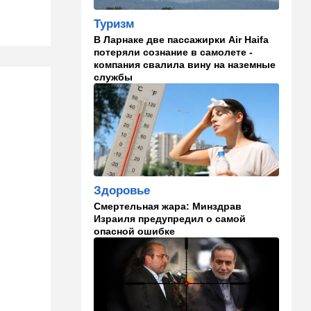
13:58
Здоровье
Туризм
Какие продукты помогают
В Ларнаке две пассажирки Air Haifa
легче переносить стресс:
потеряли сознание в самолете -
что выяснили ученые
компания свалила вину на наземные
службы
13:47
Ближний Восток
Турция все ближе подходит
к опасной черте в
отношениях с Израилем:
провокационное заявление
13:45
В мире
Помидоры научились
Здоровье
предупреждать соседей об
Смертельная жара: Минздрав
опасном вирусе
Израиля предупредил о самой
опасной ошибке
13:22
Стиль жизни
Что действительно помогает
пережить израильскую
жару, а что является мифом.
Разбираемся