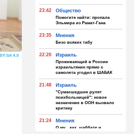
23:42
Общество
Помогите найти: пропала
Эльмира из Рамат-Гана
23:35
Мнения
Безо всяких табу
22:20
Израиль
BY-SA 4.0
Проживающий в России
израильтянин прямо с
самолета угодил в ШАБАК
21:48
Израиль
"Сумасшедшие рулят
психбольницей": новое
назначение в ООН вызвало
критику
21:24
Мнения
О му…ках, шаббате и
конституции…