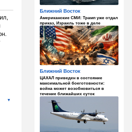
каникулах
Ближний Восток
14:49
Стиль жизни
ил,
Американские СМИ: Трамп уже отдал
Спор, которому нет конца:
приказ, Израиль тоже в деле
м
кто умнее - кошки или
собаки? Ученые дали ответ
он.
т
14:41
Ближний Восток
Россия и Китай усиливают
поддержку Ирана: война с
США меняет баланс сил
Ближний Восток
14:18
Мнения
ЦАХАЛ приведен в состояние
"Это ваше туда-сюда
максимальной боеготовности:
страшно раздражает"
война может возобновиться в
течение ближайших суток
14:06
Транспорт
Что изменилось в аэропорту
Бен-Гурион после войны:
новые правила,
безопасность и советы
пассажирам