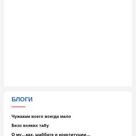
БЛОГИ
Чужакам всего всегда мало
Безо всяких табу
О му…ках, шаббате и конституции…