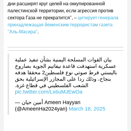
дни расширят круг целей на оккупированной
палестинской территории, если агрессия против
сектора Газа не прекратится", –
цитирует генерала
принадлежащая йеменским террористам газета
"Аль-Масира"
.
بيان القوات المسلحة اليمنية بشأن تنفيذ عملية
عسكرية استهدفت قاعدة نيفاتيم الجوية بصاروخ
باليستي فرط صوتي نوع فلسطين2 محققا هدفه
بنجاح، وذلك ردا على المجازر الإسرائيلية بحق
الشعب الفلسطيني في قطاع غزة.
pic.twitter.com/Lx6uMJEwOa
— أمين حيان Ameen Hayyan
(@AmeenHa2024yan)
March 18, 2025