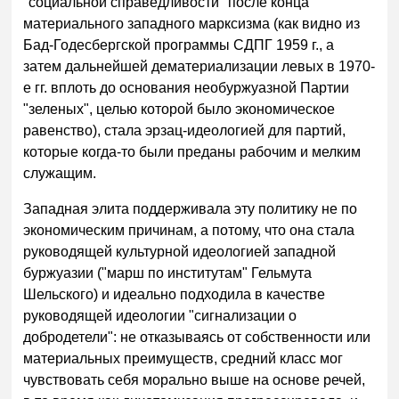
"социальной справедливости" после конца
материального западного марксизма (как видно из
Бад-Годесбергской программы СДПГ 1959 г., а
затем дальнейшей дематериализации левых в 1970-
е гг. вплоть до основания необуржуазной Партии
"зеленых", целью которой было экономическое
равенство), стала эрзац-идеологией для партий,
которые когда-то были преданы рабочим и мелким
служащим.
Западная элита поддерживала эту политику не по
экономическим причинам, а потому, что она стала
руководящей культурной идеологией западной
буржуазии ("марш по институтам" Гельмута
Шельского) и идеально подходила в качестве
руководящей идеологии "сигнализации о
добродетели": не отказываясь от собственности или
материальных преимуществ, средний класс мог
чувствовать себя морально выше на основе речей,