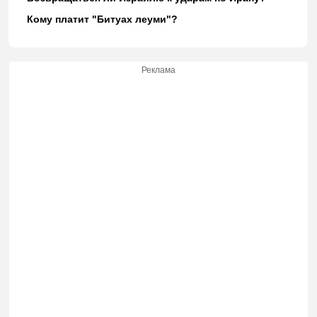
Кому платит "Битуах леуми"?
Реклама