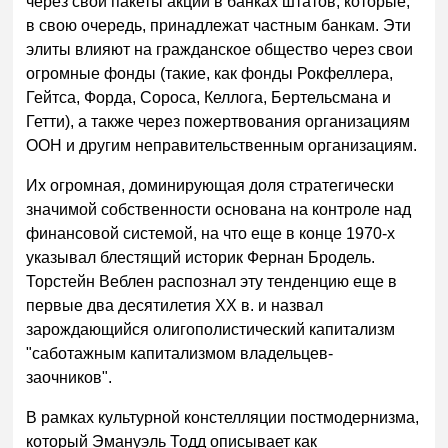
через свои пакеты акций в банках штатов, которые,
в свою очередь, принадлежат частным банкам. Эти
элиты влияют на гражданское общество через свои
огромные фонды (такие, как фонды Рокфеллера,
Гейтса, Форда, Сороса, Келлога, Бертельсмана и
Гетти), а также через пожертвования организациям
ООН и другим неправительственным организациям.
Их огромная, доминирующая доля стратегически
значимой собственности основана на контроле над
финансовой системой, на что еще в конце 1970-х
указывал блестящий историк Фернан Бродель.
Торстейн Веблен распознал эту тенденцию еще в
первые два десятилетия XX в. и назвал
зарождающийся олигополистический капитализм
"саботажным капитализмом владельцев-
заочников".
В рамках культурной констелляции постмодернизма,
который Эмануэль Тодд описывает как