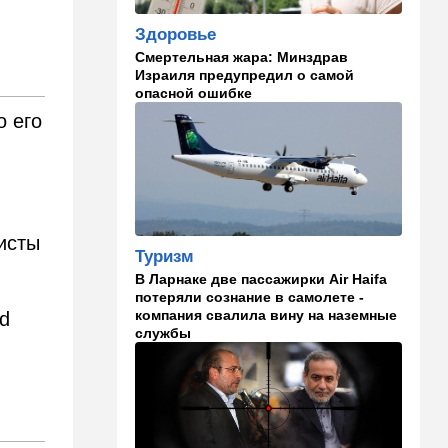
09:57
Технологии
Здоровье
Важнейший совет
экспертов: это может спасти
Смертельная жара: Минздрав
вас и вашу семью от
Израиля предупредил о самой
стремительно
опасной ошибке
распространяющейся
о его
угрозы
09:49
Мнения
Найдено некоторое решение
09:46
Новости Украины
исты
Туризм
605 дронов за ночь: в
Ярославле горит НПЗ,
В Ларнаке две пассажирки Air Haifa
пожары в Тверской и
потеряли сознание в самолете -
Курской областях
компания свалила вину на наземные
rd
службы
09:15
В мире
Муравейник без самцов и
рабочих: ученые нашли
"общество одних королев"