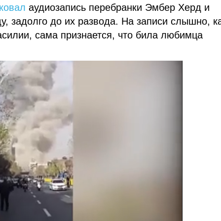
ковал
аудиозапись перебранки Эмбер Херд и
, задолго до их развода. На записи слышно, к
силии, сама признается, что била любимца