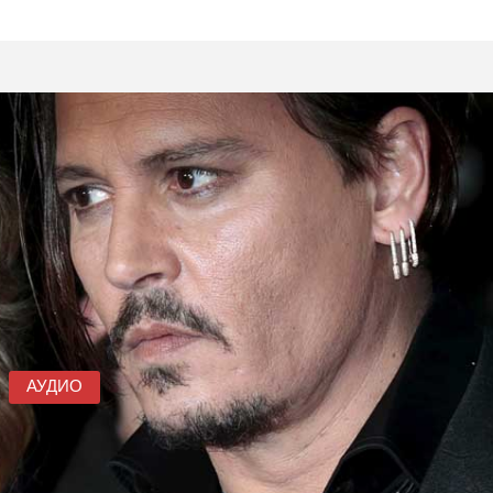
АУДИО