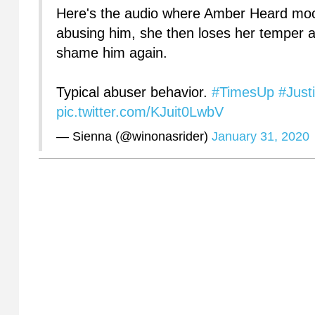
Here's the audio where Amber Heard mock
abusing him, she then loses her temper a
shame him again.
Typical abuser behavior.
#TimesUp
#Just
pic.twitter.com/KJuit0LwbV
— Sienna (@winonasrider)
January 31, 2020