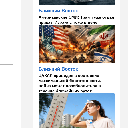
Ближний Восток
11:49
Общество
Американские СМИ: Трамп уже отдал
11 лет в бегах: в Бен-
приказ, Израиль тоже в деле
Гурионе арестован педофил,
орудовавший в Хайфе,
Крайот и Кирьят-Шмоне
11:35
Израиль
США и Израиль могут
перейти к беспрецедентному
оборонному партнерству
Ближний Восток
11:03
Общество
ЦАХАЛ приведен в состояние
Найдено сильно
максимальной боеготовности:
разложившееся тело:
война может возобновиться в
поиски 23-летнего парня
течение ближайших суток
приняли трагический оборот
10:32
Деньги
Где самые дешевые
продукты онлайн