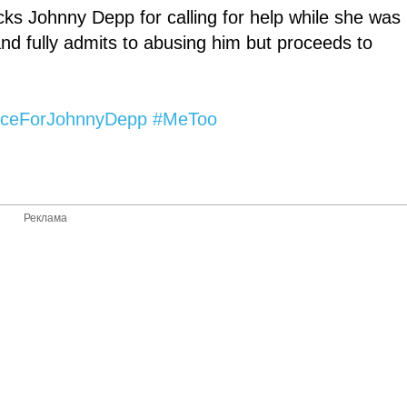
s Johnny Depp for calling for help while she was
nd fully admits to abusing him but proceeds to
iceForJohnnyDepp
#MeToo
Реклама