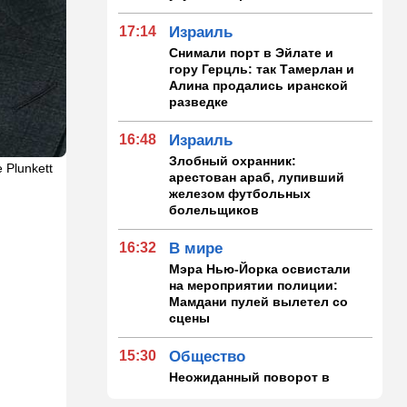
17:14
Израиль
Снимали порт в Эйлате и
гору Герцль: так Тамерлан и
Алина продались иранской
разведке
16:48
Израиль
Злобный охранник:
 Plunkett
арестован араб, лупивший
железом футбольных
болельщиков
16:32
В мире
Мэра Нью-Йорка освистали
на мероприятии полиции:
Мамдани пулей вылетел со
сцены
15:30
Общество
Неожиданный поворот в
деле пропавшего парня из