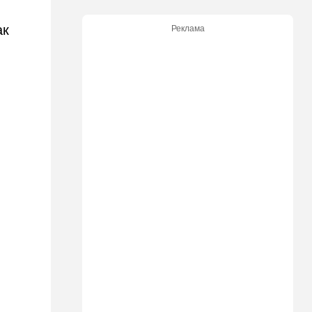
Димоны: его друзья стали
подозреваемыми
ак
Реклама
15:13
В мире
Генерал с говорящим
именем предположительно
погиб при взрыве в
ресторане в Москве
15:00
Культура
Звездное лето и водные
драконы в Израиле: куда
сходить с детьми на
каникулах
14:49
Стиль жизни
Спор, которому нет конца:
кто умнее - кошки или
собаки? Ученые дали ответ
14:41
Ближний Восток
Россия и Китай усиливают
поддержку Ирана: война с