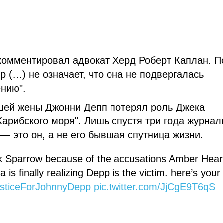
комментировал адвокат Херд Роберт Каплан. П
р (…) не означает, что она не подвергалась
нию".
вшей жены Джонни Депп потерял роль Джека
Карибского моря". Лишь спустя три года журнал
 — это он, а не его бывшая спутница жизни.
ck Sparrow because of the accusations Amber Hea
is finally realizing Depp is the victim. here’s your
sticeForJohnnyDepp
pic.twitter.com/JjCgE9T6qS