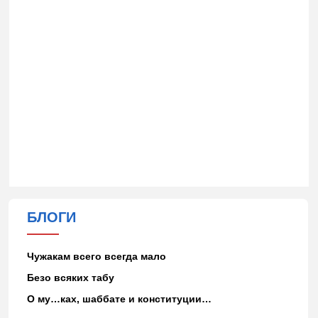
БЛОГИ
Чужакам всего всегда мало
Безо всяких табу
О му…ках, шаббате и конституции…