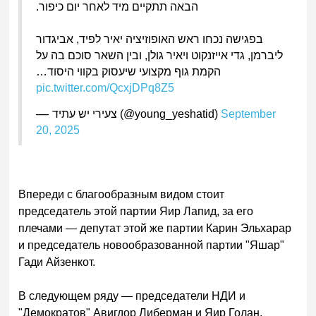
.
הבאה תתקיים מיד לאחר יום כיפור
בפגישה נכחו ראש האופוזיציה יאיר לפיד, אביגדור
ליברמן, גדי אייזנקוט ויאיר גולן, ובין השאר סוכם בה על
…
הקמת גוף מקצועי שיעסוק בקווי היסוד
pic.twitter.com/QcxjDPq8Z5
—
צעירי יש עתיד
(@young_yeshatid)
September
20, 2025
Впереди с благообразным видом стоит
председатель этой партии Яир Лапид,
за его
плечами — депутат этой же партии Карин Эльхарар
и председатель новообразованной партии "Яшар"
Гади Айзенкот.
В следующем ряду — председатели НДИ и
"Демократов" Авигдор Либерман и Яир Голан.