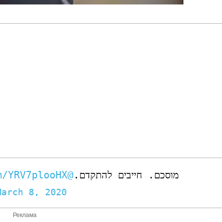
m/YRV7plooHX
@AvigdorLiberman
מוסכם. חייבים להתקדם.
March 8, 2020
Реклама