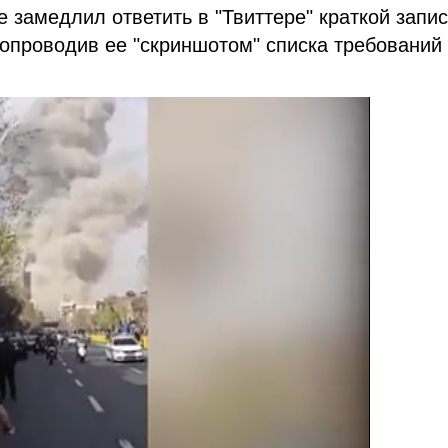
е замедлил ответить в "Твиттере" краткой запи
сопроводив ее "скриншотом" списка требований