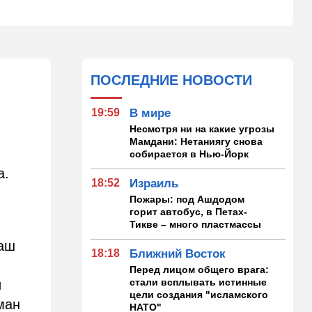
ПОСЛЕДНИЕ НОВОСТИ
19:59
В мире
Несмотря ни на какие угрозы
Мамдани: Нетаниягу снова
собирается в Нью-Йорк
а.
18:52
Израиль
Пожары: под Ашдодом
горит автобус, в Петах-
Тикве – много пластмассы
Наш
18:18
Ближний Восток
Перед лицом общего врага:
стали всплывать истинные
и
цели создания "исламского
ман
НАТО"