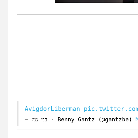
pic.twitter.co
— בני גנץ - Benny Gantz (@gantzbe)