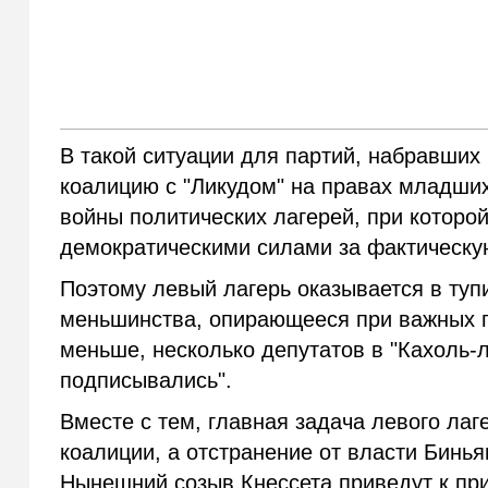
В такой ситуации для партий, набравших
коалицию с "Ликудом" на правах младших
войны политических лагерей, при которо
демократическими силами за фактическую
Поэтому левый лагерь оказывается в туп
меньшинства, опирающееся при важных г
меньше, несколько депутатов в "Кахоль-л
подписывались".
Вместе с тем, главная задача левого ла
коалиции, а отстранение от власти Бинья
Нынешний созыв Кнессета приведут к прис