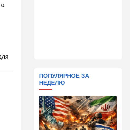
го
12:20
В мире
Шенген трещит по швам:
Сеута окончательно
рассорила две европейские
страны
11:31
Израиль
Не террорист, а угонщик:
для
спасаясь от погони, вор
вызвал переполох в поселке
Офарим
ПОПУЛЯРНОЕ ЗА
11:15
В мире
НЕДЕЛЮ
Дроны-разведчики над
бундесвером: Германия
наконец запаниковала?
10:10
В мире
"Холодные сферы" над
Ближним Востоком:
Пентагон выложил новую