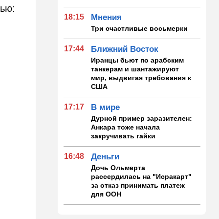
сью:
18:15
Мнения
Три счастливые восьмерки
17:44
Ближний Восток
Иранцы бьют по арабским
танкерам и шантажируют
мир, выдвигая требования к
США
17:17
В мире
Дурной пример заразителен:
Анкара тоже начала
закручивать гайки
16:48
Деньги
Дочь Ольмерта
рассердилась на "Исракарт"
за отказ принимать платеж
для ООН
16:16
Ближний Восток