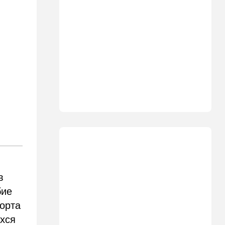
землетрясением юг страны
накрыл "Дельфин"
14:15
Мнения
Мы проиграли, но в
хорошей компании…
14:08
В мире
Неизвестный дрон залетел в
Болгарию - премьер-
министр сделал заявление
13:19
В мире
Школьник пришел на
экскурсию в концлагерь в
футболке с принтом
террористки — посетители
вызвали полицию
в
бие
13:05
Ближний Восток
орта
ООН обеспокоена:
ближневосточная страна на
ихся
пороге гражданской войны