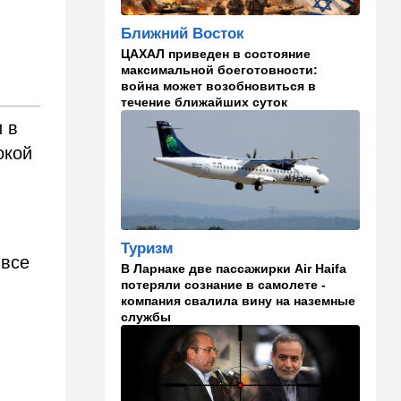
партию Х-файлов
Ближний Восток
09:50
Мнения
ЦАХАЛ приведен в состояние
Я формирую свой
максимальной боеготовности:
собственный нарратив
война может возобновиться в
течение ближайших суток
09:42
Новости Украины
 в
РФ нанесла удар
окой
баллистикой по Киеву и
дронами по области — есть
погибшие
08:45
Ближний Восток
Дружить против Израиля:
Туризм
 все
Иран просится в мекканский
В Ларнаке две пассажирки Air Haifa
союз
потеряли сознание в самолете -
компания свалила вину на наземные
08:18
В мире
службы
CNN: генерал Кейн ищет
способ выйти из войны с
Ираном