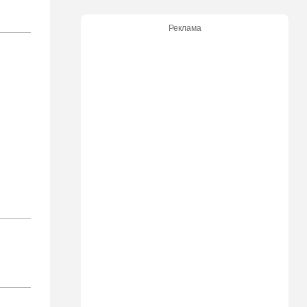
Ормуз на замке: Иран назвал
цену открытия пролива
Реклама
15:39
В мире
Деменция и Паркинсон - что
еще приписывают
российские политтехнологи
французским политикам
15:30
Общество
"Веселый молочник"
больше не смеется:
американский фермер-мем в
шоке
14:35
Израиль
И снова труп - возле
Реховота нашли тело
мужчины
14:15
В мире
Новый удар по Японии: за