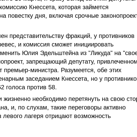
комиссию Кнессета, которая займется
а повестку дня, включая срочные законопроек
ен представительству фракций, у противников
ревес, и комиссия сможет инициировать
аменить Юлия Эдельштейна из "Ликуда" на "сво
онопроект, запрещающий депутату, привлеченном
т премьер-министра. Разумеется, обе этих
нарным заседанием Кнессета, но у противнико
2 голоса против 58.
и жизненно необходимо перетянуть на свою сто
на, и, по слухам, такие переговоры активно
з левого лагеря отрицают возможность