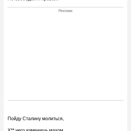
Реклама
Пойду Сталину молиться,
Х** чего изменишь махом.