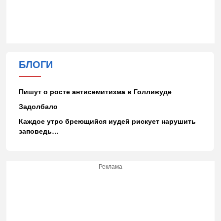
БЛОГИ
Пишут о росте антисемитизма в Голливуде
Задолбало
Каждое утро бреющийся иудей рискует нарушить
заповедь…
Реклама